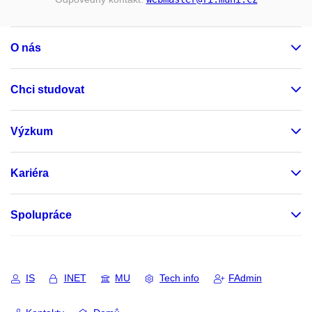
O nás
Chci studovat
Výzkum
Kariéra
Spolupráce
IS
INET
MU
Tech info
FAdmin