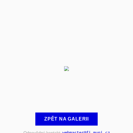
ZPĚT NA GALERII
Odpovědný kontakt:
webmaster
@fi
.muni
.cz