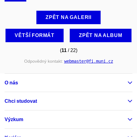
ZPĚT NA GALERII
VĚTŠÍ FORMÁT
ZPĚT NA ALBUM
(
11
/ 22)
Odpovědný kontakt:
webmaster
@fi
.muni
.cz
O nás
Chci studovat
Výzkum