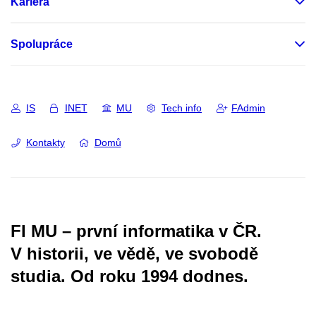
Kariéra
Spolupráce
IS
INET
MU
Tech info
FAdmin
Kontakty
Domů
FI MU – první informatika v ČR.
V historii, ve vědě, ve svobodě
studia.
Od roku 1994 dodnes.