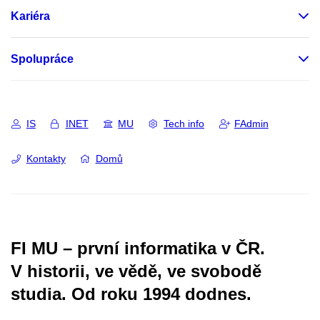
Kariéra
Spolupráce
IS
INET
MU
Tech info
FAdmin
Kontakty
Domů
FI MU – první informatika v ČR.
V historii, ve vědě, ve svobodě
studia.
Od roku 1994 dodnes.