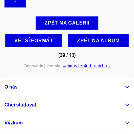
ZPĚT NA GALERII
VĚTŠÍ FORMÁT
ZPĚT NA ALBUM
(
39
/ 43)
Odpovědný kontakt:
webmaster
@fi
.muni
.cz
O nás
Chci studovat
Výzkum