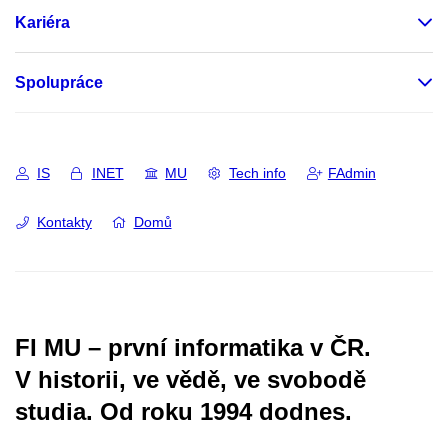
Kariéra
Spolupráce
IS
INET
MU
Tech info
FAdmin
Kontakty
Domů
FI MU – první informatika v ČR.
V historii, ve vědě, ve svobodě
studia.
Od roku 1994 dodnes.