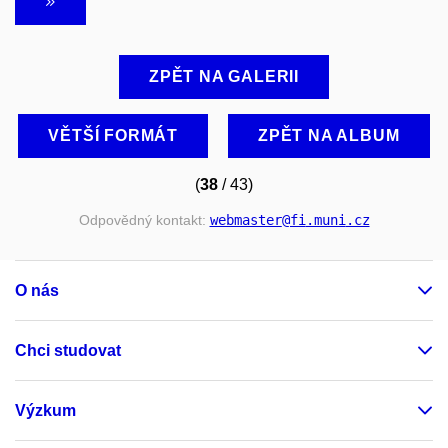
ZPĚT NA GALERII
VĚTŠÍ FORMÁT
ZPĚT NA ALBUM
(
38
/ 43)
Odpovědný kontakt:
webmaster
@fi
.muni
.cz
O nás
Chci studovat
Výzkum