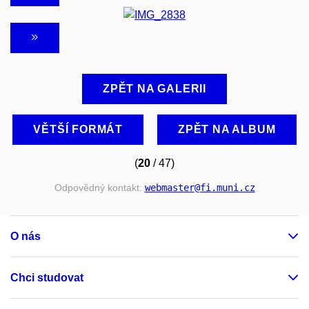
ZPĚT NA GALERII
VĚTŠÍ FORMÁT
ZPĚT NA ALBUM
(
20
/ 47)
Odpovědný kontakt:
webmaster
@fi
.muni
.cz
O nás
Chci studovat