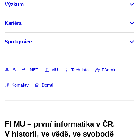
Výzkum
Kariéra
Spolupráce
IS
INET
MU
Tech info
FAdmin
Kontakty
Domů
FI MU – první informatika v ČR.
V historii, ve vědě, ve svobodě