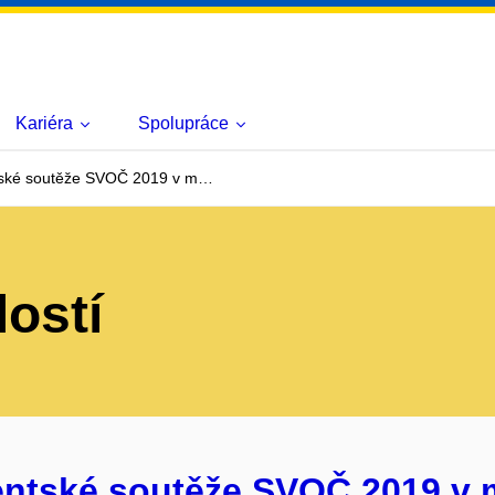
Kariéra
Spolupráce
ntské soutěže SVOČ 2019 v m…
lostí
entské soutěže SVOČ 2019 v 