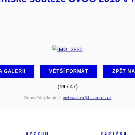
A GALERII
VĚTŠÍ FORMÁT
ZPĚT N
(
19
/ 47)
Odpovědný kontakt:
webmaster
@fi
.muni
.cz
VÝZKUM
KARIÉRA