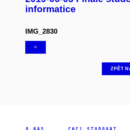
informatice
IMG_2830
ZPĚT N
O NÁS
CHCI STUDOVAT