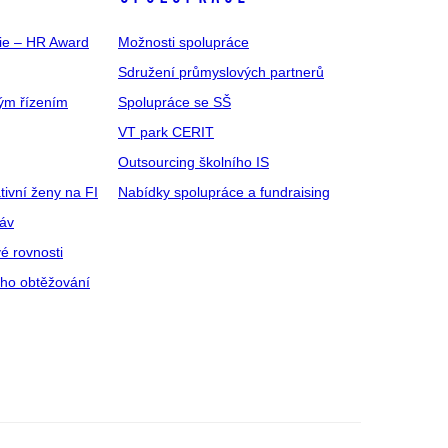
gie – HR Award
Možnosti spolupráce
Sdružení průmyslových partnerů
ým řízením
Spolupráce se SŠ
VT park CERIT
Outsourcing školního IS
tivní ženy na FI
Nabídky spolupráce a fundraising
ráv
é rovnosti
ího obtěžování