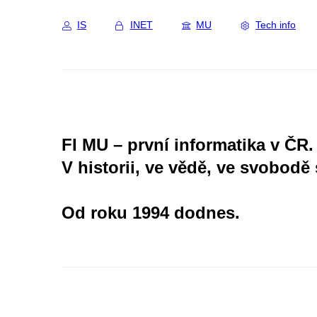
IS
INET
MU
Tech info
FI MU – první informatika v ČR.
V historii, ve vědě, ve svobodě 
Od roku 1994 dodnes.