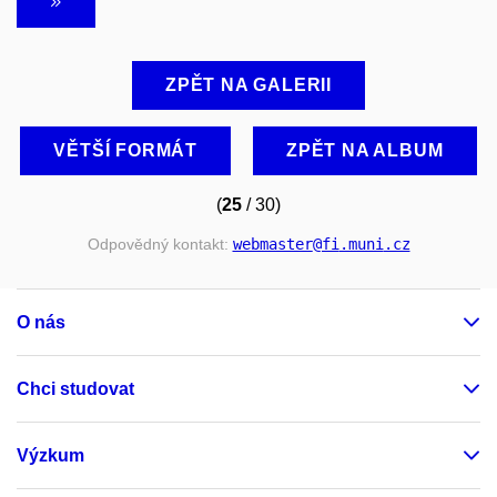
ZPĚT NA GALERII
VĚTŠÍ FORMÁT
ZPĚT NA ALBUM
(
25
/ 30)
Odpovědný kontakt:
webmaster
@fi
.muni
.cz
O nás
Chci studovat
Výzkum