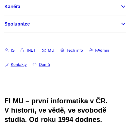
Kariéra
Spolupráce
IS
INET
MU
Tech info
FAdmin
Kontakty
Domů
FI MU – první informatika v ČR.
V historii, ve vědě, ve svobodě
studia.
Od roku 1994 dodnes.