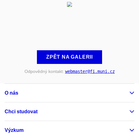
ZPĚT NA GALERII
Odpovědný kontakt:
webmaster
@fi
.muni
.cz
O nás
Chci studovat
Výzkum