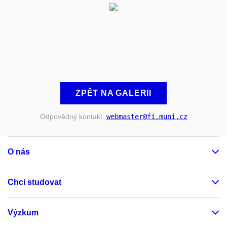
ZPĚT NA GALERII
Odpovědný kontakt:
webmaster
@fi
.muni
.cz
O nás
Chci studovat
Výzkum