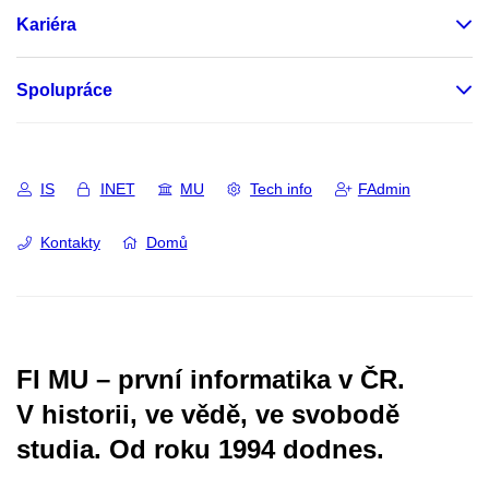
Kariéra
Spolupráce
IS
INET
MU
Tech info
FAdmin
Kontakty
Domů
FI MU – první informatika v ČR.
V historii, ve vědě, ve svobodě
studia.
Od roku 1994 dodnes.