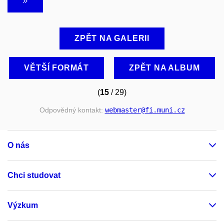
ZPĚT NA GALERII
VĚTŠÍ FORMÁT
ZPĚT NA ALBUM
(
15
/ 29)
Odpovědný kontakt:
webmaster
@fi
.muni
.cz
O nás
Chci studovat
Výzkum