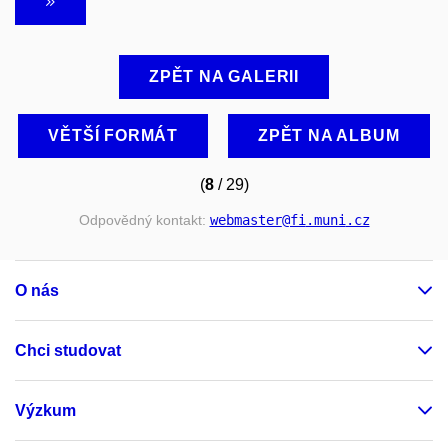
ZPĚT NA GALERII
VĚTŠÍ FORMÁT
ZPĚT NA ALBUM
(
8
/ 29)
Odpovědný kontakt:
webmaster
@fi
.muni
.cz
O nás
Chci studovat
Výzkum