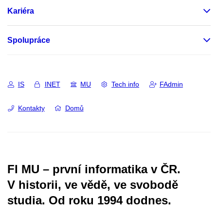
Kariéra
Spolupráce
IS
INET
MU
Tech info
FAdmin
Kontakty
Domů
FI MU – první informatika v ČR.
V historii, ve vědě, ve svobodě
studia.
Od roku 1994 dodnes.