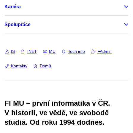
Kariéra
Spolupráce
IS
INET
MU
Tech info
FAdmin
Kontakty
Domů
FI MU – první informatika v ČR.
V historii, ve vědě, ve svobodě
studia.
Od roku 1994 dodnes.