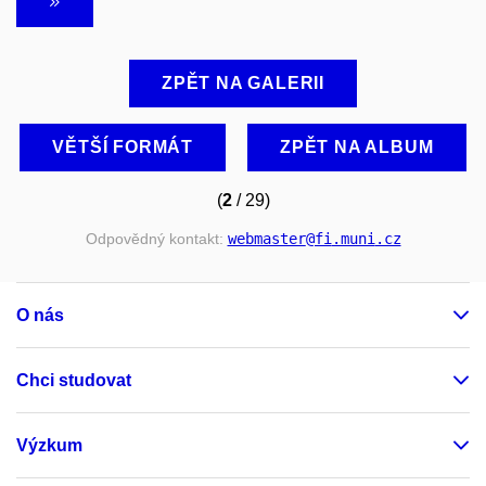
ZPĚT NA GALERII
VĚTŠÍ FORMÁT
ZPĚT NA ALBUM
(
2
/ 29)
Odpovědný kontakt:
webmaster
@fi
.muni
.cz
O nás
Chci studovat
Výzkum