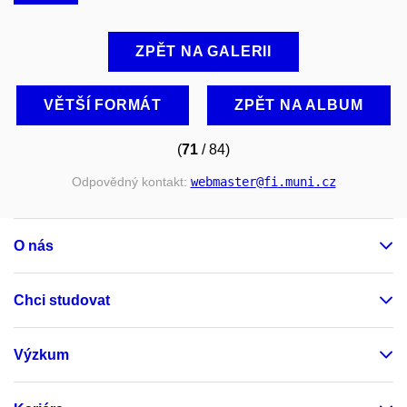
ZPĚT NA GALERII
VĚTŠÍ FORMÁT
ZPĚT NA ALBUM
(
71
/ 84)
Odpovědný kontakt:
webmaster
@fi
.muni
.cz
O nás
Chci studovat
Výzkum