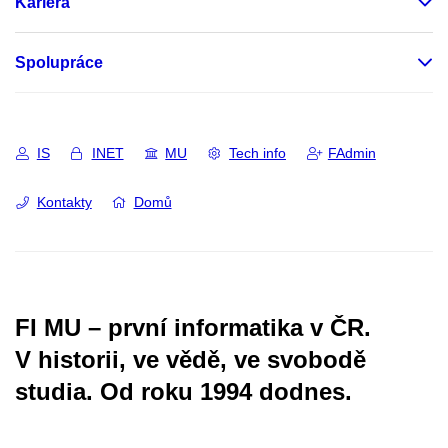
Kariéra
Spolupráce
IS
INET
MU
Tech info
FAdmin
Kontakty
Domů
FI MU – první informatika v ČR.
V historii, ve vědě, ve svobodě
studia.
Od roku 1994 dodnes.