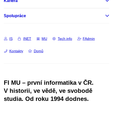
Kariéra
Spolupráce
IS
INET
MU
Tech info
FAdmin
Kontakty
Domů
FI MU – první informatika v ČR.
V historii, ve vědě, ve svobodě
studia.
Od roku 1994 dodnes.