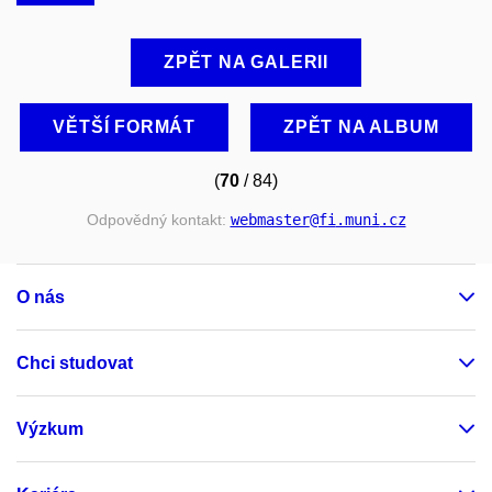
ZPĚT NA GALERII
VĚTŠÍ FORMÁT
ZPĚT NA ALBUM
(
70
/ 84)
Odpovědný kontakt:
webmaster
@fi
.muni
.cz
O nás
Chci studovat
Výzkum