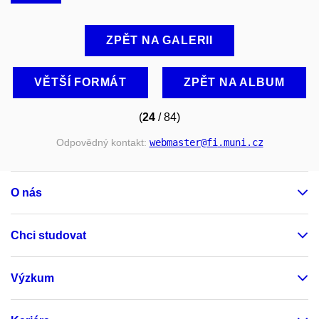
ZPĚT NA GALERII
VĚTŠÍ FORMÁT
ZPĚT NA ALBUM
(
24
/ 84)
Odpovědný kontakt:
webmaster
@fi
.muni
.cz
O nás
Chci studovat
Výzkum