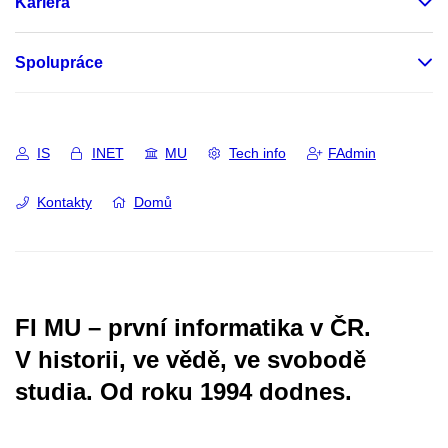
Kariéra
Spolupráce
IS
INET
MU
Tech info
FAdmin
Kontakty
Domů
FI MU – první informatika v ČR.
V historii, ve vědě, ve svobodě
studia.
Od roku 1994 dodnes.