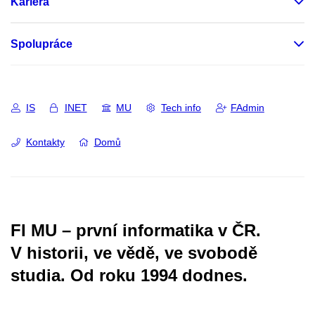
Kariéra
Spolupráce
IS
INET
MU
Tech info
FAdmin
Kontakty
Domů
FI MU – první informatika v ČR.
V historii, ve vědě, ve svobodě
studia.
Od roku 1994 dodnes.