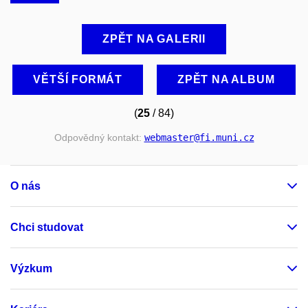
ZPĚT NA GALERII
VĚTŠÍ FORMÁT
ZPĚT NA ALBUM
(
25
/ 84)
Odpovědný kontakt:
webmaster
@fi
.muni
.cz
O nás
Chci studovat
Výzkum