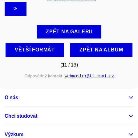
ZPĚT NA GALERII
VĚTŠÍ FORMÁT
ZPĚT NA ALBUM
(
11
/ 13)
Odpovědný kontakt:
webmaster
@fi
.muni
.cz
O nás
Chci studovat
Výzkum