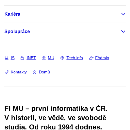
Kariéra
Spolupráce
IS
INET
MU
Tech info
FAdmin
Kontakty
Domů
FI MU – první informatika v ČR.
V historii, ve vědě, ve svobodě
studia.
Od roku 1994 dodnes.