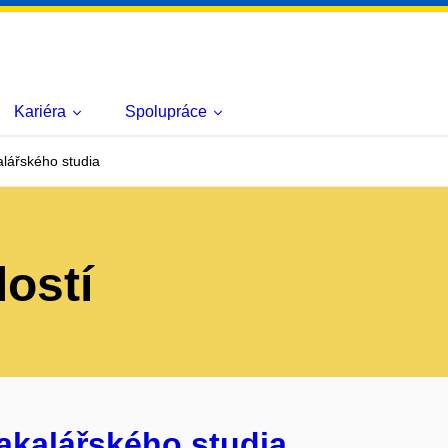
Kariéra
Spolupráce
lářského studia
lostí
akalářského studia