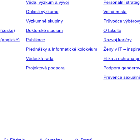
Věda, výzkum a vývoj
Personální strate
Oblasti výzkumu
Volná místa
Výzkumné skupiny
Průvodce výběrov
 (české)
Doktorské studium
O fakultě
(anglické)
Publikace
Rozvoj kariéry
Přednášky a Informatické kolokvium
Ženy v IT – inspira
Vědecká rada
Etika a ochrana p
Projektová podpora
Podpora genderov
Prevence sexuáln