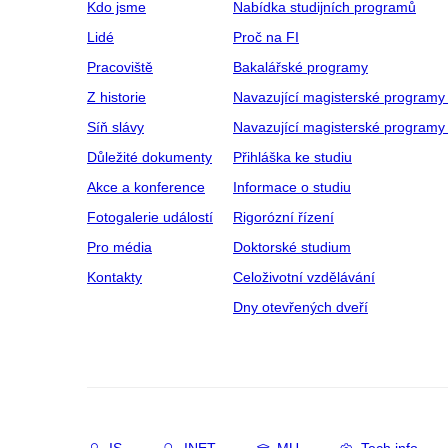
Kdo jsme
Nabídka studijních programů
Lidé
Proč na FI
Pracoviště
Bakalářské programy
Z historie
Navazující magisterské programy
Síň slávy
Navazující magisterské programy 
Důležité dokumenty
Přihláška ke studiu
Akce a konference
Informace o studiu
Fotogalerie událostí
Rigorózní řízení
Pro média
Doktorské studium
Kontakty
Celoživotní vzdělávání
Dny otevřených dveří