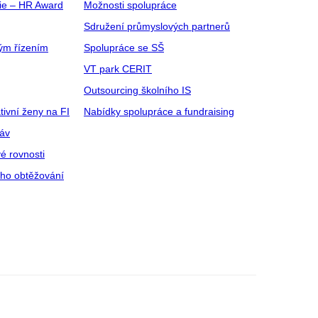
gie – HR Award
Možnosti spolupráce
Sdružení průmyslových partnerů
ým řízením
Spolupráce se SŠ
VT park CERIT
Outsourcing školního IS
tivní ženy na FI
Nabídky spolupráce a fundraising
ráv
é rovnosti
ího obtěžování