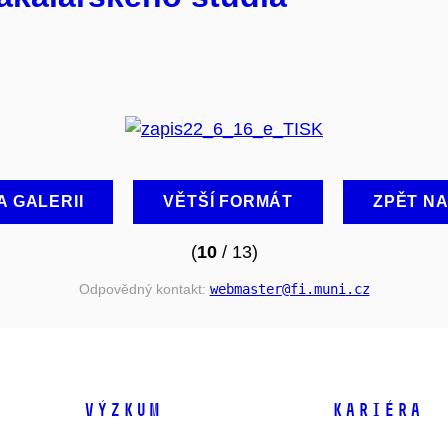
A GALERII
VĚTŠÍ FORMÁT
ZPĚT N
(
10
/ 13)
Odpovědný kontakt:
webmaster
@fi
.muni
.cz
VÝZKUM
KARIÉRA