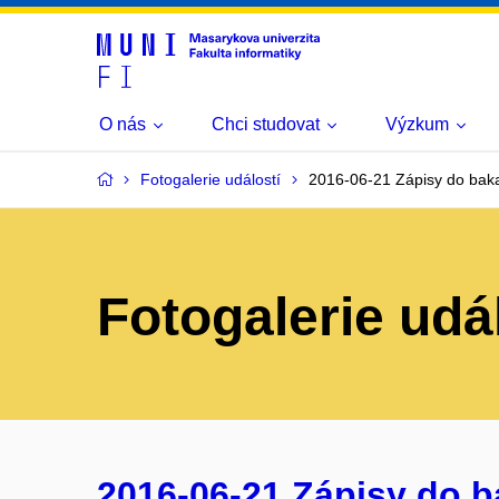
O nás
Chci studovat
Výzkum
Fotogalerie událostí
2016-06-21 Zápisy do baka
Fotogalerie udá
2016-06-21 Zápisy do b