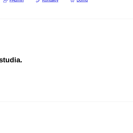
FAdmin
Kontakty
Domů
studia.