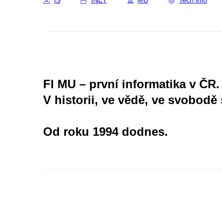
IS
INET
MU
Tech info
FI MU – první informatika v ČR.
V historii, ve vědě, ve svobodě 
Od roku 1994 dodnes.