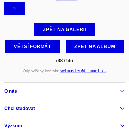
ZPĚT NA GALERII
VĚTŠÍ FORMÁT
ZPĚT NA ALBUM
(
38
/ 56)
Odpovědný kontakt:
webmaster
@fi
.muni
.cz
O nás
Chci studovat
Výzkum