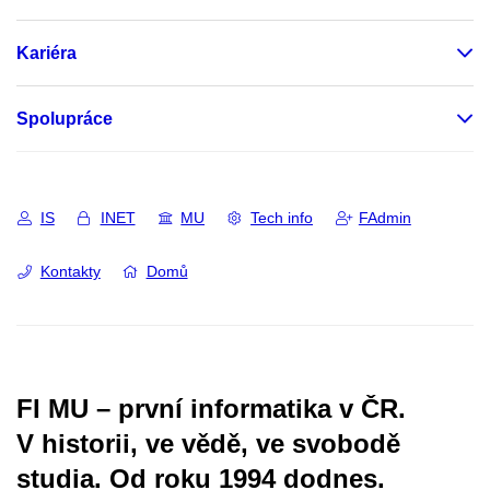
Kariéra
Spolupráce
IS
INET
MU
Tech info
FAdmin
Kontakty
Domů
FI MU – první informatika v ČR.
V historii, ve vědě, ve svobodě
studia.
Od roku 1994 dodnes.