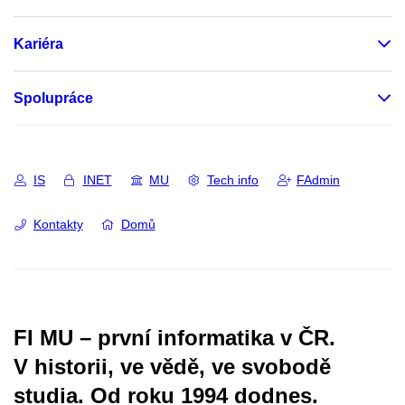
Kariéra
Spolupráce
IS
INET
MU
Tech info
FAdmin
Kontakty
Domů
FI MU – první informatika v ČR.
V historii, ve vědě, ve svobodě
studia.
Od roku 1994 dodnes.