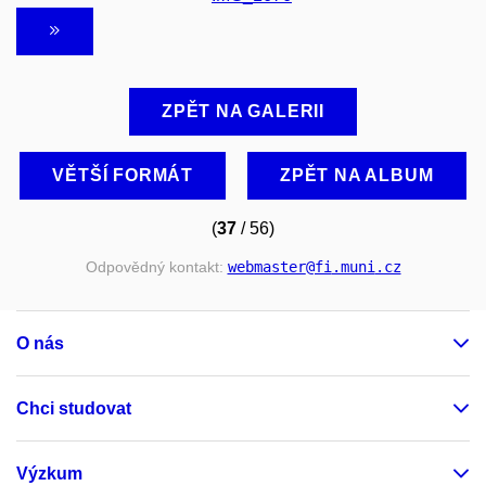
ZPĚT NA GALERII
VĚTŠÍ FORMÁT
ZPĚT NA ALBUM
(
37
/ 56)
Odpovědný kontakt:
webmaster
@fi
.muni
.cz
O nás
Chci studovat
Výzkum