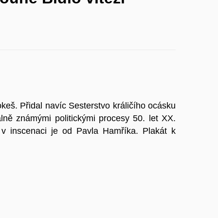
š. Přidal navíc Sesterstvo králičího ocásku
lně známými politickými procesy 50. let XX.
 v inscenaci je od Pavla Hamříka. Plakát k