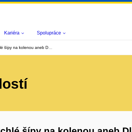
Kariéra
Spolupráce
hlé šípy na kolenou aneb D…
lostí
chlé šípy na kolenou aneb Dl