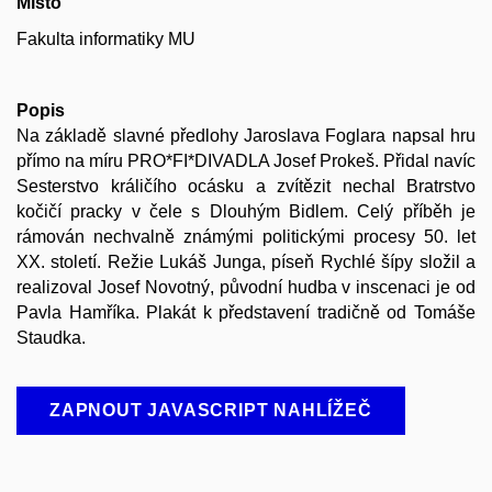
Místo
Fakulta informatiky MU
Popis
Na základě slavné předlohy Jaroslava Foglara napsal hru
přímo na míru PRO*FI*DIVADLA Josef Prokeš. Přidal navíc
Sesterstvo králičího ocásku a zvítězit nechal Bratrstvo
kočičí pracky v čele s Dlouhým Bidlem. Celý příběh je
rámován nechvalně známými politickými procesy 50. let
XX. století. Režie Lukáš Junga, píseň Rychlé šípy složil a
realizoval Josef Novotný, původní hudba v inscenaci je od
Pavla Hamříka. Plakát k představení tradičně od Tomáše
Staudka.
ZAPNOUT JAVASCRIPT NAHLÍŽEČ