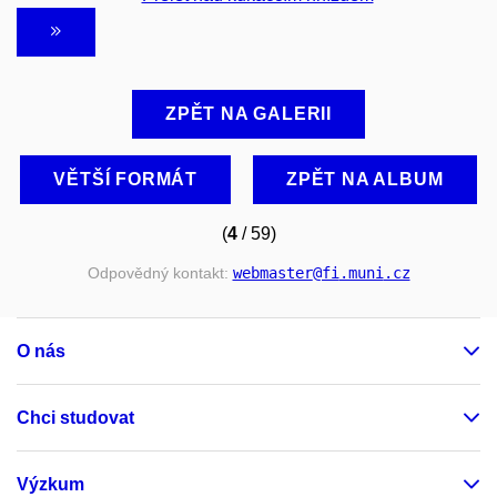
ZPĚT NA GALERII
VĚTŠÍ FORMÁT
ZPĚT NA ALBUM
(
4
/ 59)
Odpovědný kontakt:
webmaster
@fi
.muni
.cz
O nás
Chci studovat
Výzkum