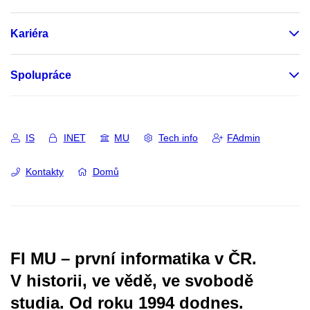
Kariéra
Spolupráce
IS
INET
MU
Tech info
FAdmin
Kontakty
Domů
FI MU – první informatika v ČR.
V historii, ve vědě, ve svobodě
studia.
Od roku 1994 dodnes.