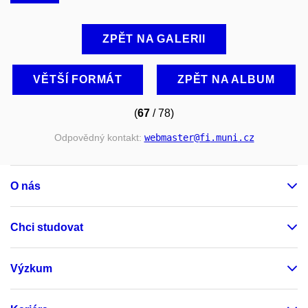
ZPĚT NA GALERII
VĚTŠÍ FORMÁT
ZPĚT NA ALBUM
(
67
/ 78)
Odpovědný kontakt:
webmaster
@fi
.muni
.cz
O nás
Chci studovat
Výzkum