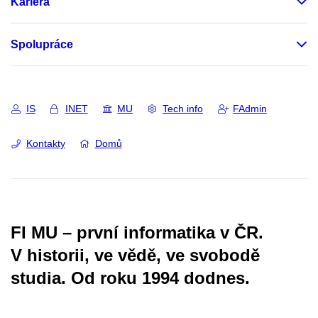
Kariéra
Spolupráce
IS
INET
MU
Tech info
FAdmin
Kontakty
Domů
FI MU – první informatika v ČR.
V historii, ve vědě, ve svobodě
studia.
Od roku 1994 dodnes.