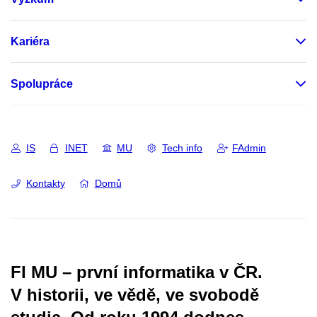
Kariéra
Spolupráce
IS
INET
MU
Tech info
FAdmin
Kontakty
Domů
FI MU – první informatika v ČR.
V historii, ve vědě, ve svobodě