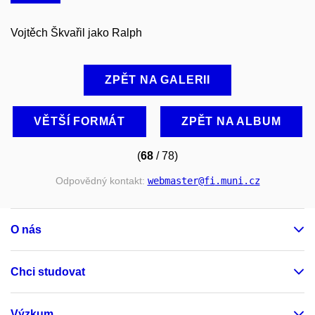
Vojtěch Škvařil jako Ralph
ZPĚT NA GALERII
VĚTŠÍ FORMÁT
ZPĚT NA ALBUM
(
68
/ 78)
Odpovědný kontakt:
webmaster
@fi
.muni
.cz
O nás
Chci studovat
Výzkum