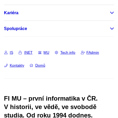
Kariéra
Spolupráce
IS
INET
MU
Tech info
FAdmin
Kontakty
Domů
FI MU – první informatika v ČR.
V historii, ve vědě, ve svobodě
studia.
Od roku 1994 dodnes.