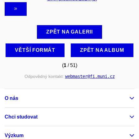
ZPĚT NA GALERII
VĚTŠÍ FORMÁT
ZPĚT NA ALBUM
(
1
/ 51)
Odpovědný kontakt:
webmaster
@fi
.muni
.cz
O nás
Chci studovat
Výzkum