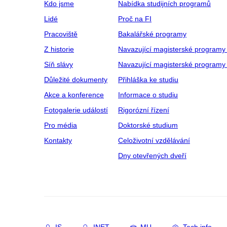
Kdo jsme
Nabídka studijních programů
Lidé
Proč na FI
Pracoviště
Bakalářské programy
Z historie
Navazující magisterské programy
Síň slávy
Navazující magisterské programy 
Důležité dokumenty
Přihláška ke studiu
Akce a konference
Informace o studiu
Fotogalerie událostí
Rigorózní řízení
Pro média
Doktorské studium
Kontakty
Celoživotní vzdělávání
Dny otevřených dveří