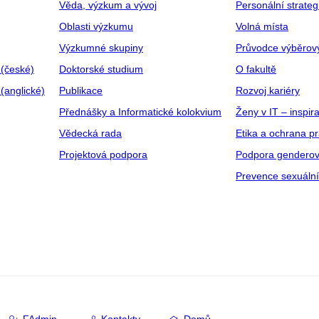
Věda, výzkum a vývoj
Personální strate
Oblasti výzkumu
Volná místa
Výzkumné skupiny
Průvodce výběrov
 (české)
Doktorské studium
O fakultě
(anglické)
Publikace
Rozvoj kariéry
Přednášky a Informatické kolokvium
Ženy v IT – inspira
Vědecká rada
Etika a ochrana p
Projektová podpora
Podpora genderov
Prevence sexuáln