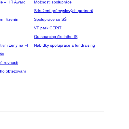
gie – HR Award
Možnosti spolupráce
Sdružení průmyslových partnerů
ým řízením
Spolupráce se SŠ
VT park CERIT
Outsourcing školního IS
tivní ženy na FI
Nabídky spolupráce a fundraising
ráv
é rovnosti
ího obtěžování