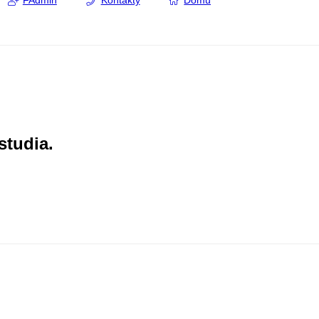
FAdmin
Kontakty
Domů
studia.