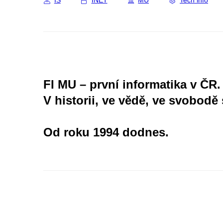
IS
INET
MU
Tech info
FI MU – první informatika v ČR.
V historii, ve vědě, ve svobodě 
Od roku 1994 dodnes.