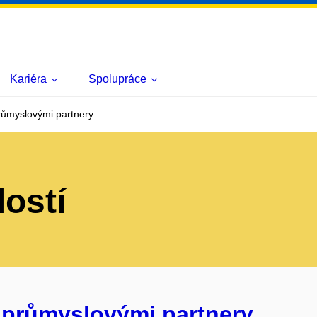
Kariéra
Spolupráce
růmyslovými partnery
lostí
 průmyslovými partnery