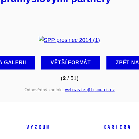
A GALERII
VĚTŠÍ FORMÁT
ZPĚT N
(
2
/ 51)
Odpovědný kontakt:
webmaster
@fi
.muni
.cz
VÝZKUM
KARIÉRA