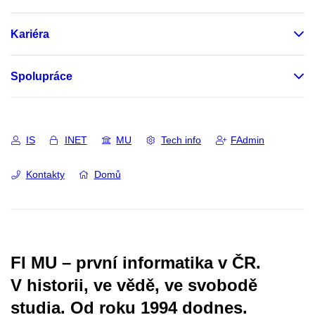
Kariéra
Spolupráce
IS
INET
MU
Tech info
FAdmin
Kontakty
Domů
FI MU – první informatika v ČR.
V historii, ve vědě, ve svobodě
studia.
Od roku 1994 dodnes.