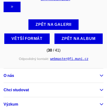
ZPĚT NA GALERII
VĚTŠÍ FORMÁT
ZPĚT NA ALBUM
(
30
/ 41)
Odpovědný kontakt:
webmaster
@fi
.muni
.cz
O nás
Chci studovat
Výzkum