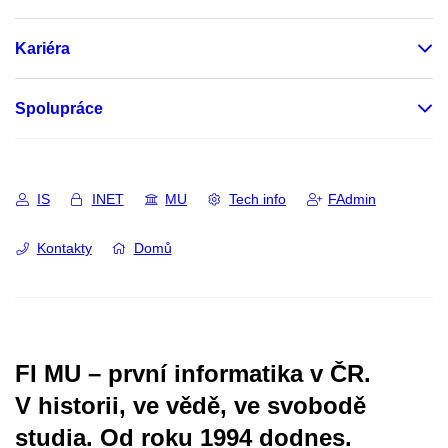
Kariéra
Spolupráce
IS
INET
MU
Tech info
FAdmin
Kontakty
Domů
FI MU – první informatika v ČR.
V historii, ve vědě, ve svobodě
studia.
Od roku 1994 dodnes.