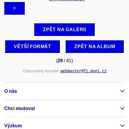
ZPĚT NA GALERII
VĚTŠÍ FORMÁT
ZPĚT NA ALBUM
(
29
/ 41)
Odpovědný kontakt:
webmaster
@fi
.muni
.cz
O nás
Chci studovat
Výzkum