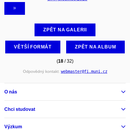
ZPĚT NA GALERII
VĚTŠÍ FORMÁT
ZPĚT NA ALBUM
(
18
/ 32)
Odpovědný kontakt:
webmaster
@fi
.muni
.cz
O nás
Chci studovat
Výzkum