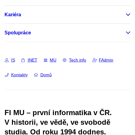
Kariéra
Spolupráce
IS
INET
MU
Tech info
FAdmin
Kontakty
Domů
FI MU – první informatika v ČR.
V historii, ve vědě, ve svobodě
studia.
Od roku 1994 dodnes.