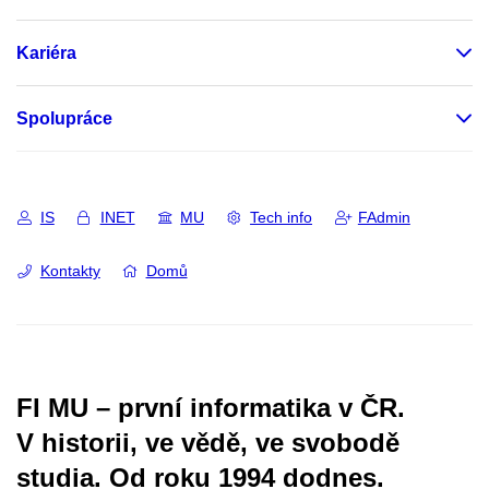
Kariéra
Spolupráce
IS
INET
MU
Tech info
FAdmin
Kontakty
Domů
FI MU – první informatika v ČR.
V historii, ve vědě, ve svobodě
studia.
Od roku 1994 dodnes.