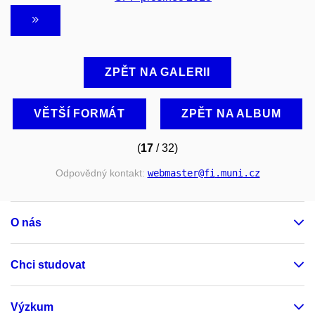
ZPĚT NA GALERII
VĚTŠÍ FORMÁT
ZPĚT NA ALBUM
(
17
/ 32)
Odpovědný kontakt:
webmaster
@fi
.muni
.cz
O nás
Chci studovat
Výzkum