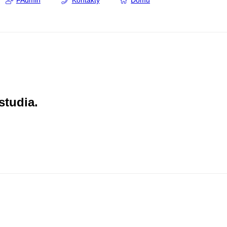
FAdmin
Kontakty
Domů
studia.