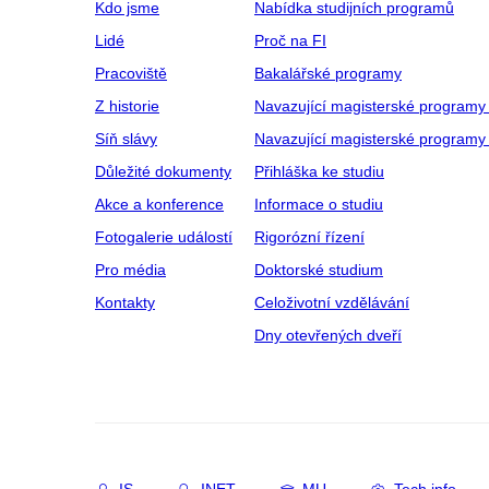
Kdo jsme
Nabídka studijních programů
Lidé
Proč na FI
Pracoviště
Bakalářské programy
Z historie
Navazující magisterské programy
Síň slávy
Navazující magisterské programy 
Důležité dokumenty
Přihláška ke studiu
Akce a konference
Informace o studiu
Fotogalerie událostí
Rigorózní řízení
Pro média
Doktorské studium
Kontakty
Celoživotní vzdělávání
Dny otevřených dveří