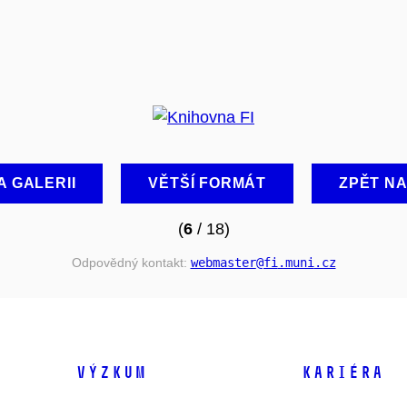
A GALERII
VĚTŠÍ FORMÁT
ZPĚT N
(
6
/ 18)
Odpovědný kontakt:
webmaster
@fi
.muni
.cz
VÝZKUM
KARIÉRA