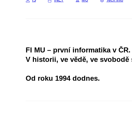
IS
INET
MU
Tech info
FI MU – první informatika v ČR.
V historii, ve vědě, ve svobodě 
Od roku 1994 dodnes.