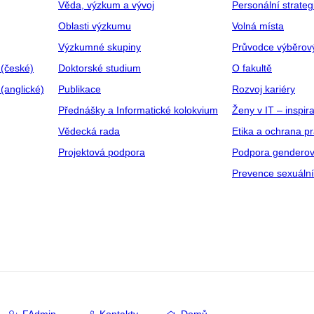
Věda, výzkum a vývoj
Personální strate
Oblasti výzkumu
Volná místa
Výzkumné skupiny
Průvodce výběrov
 (české)
Doktorské studium
O fakultě
(anglické)
Publikace
Rozvoj kariéry
Přednášky a Informatické kolokvium
Ženy v IT – inspira
Vědecká rada
Etika a ochrana p
Projektová podpora
Podpora genderov
Prevence sexuáln