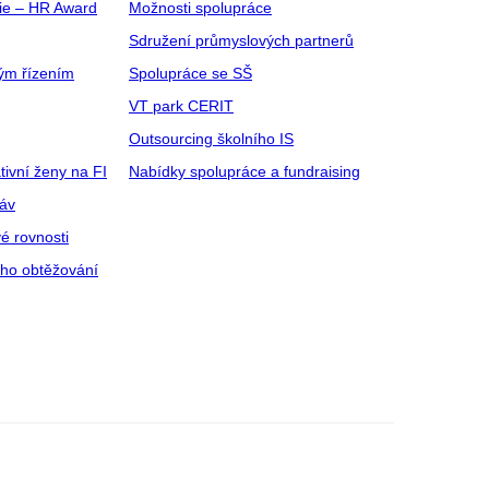
gie – HR Award
Možnosti spolupráce
Sdružení průmyslových partnerů
ým řízením
Spolupráce se SŠ
VT park CERIT
Outsourcing školního IS
tivní ženy na FI
Nabídky spolupráce a fundraising
ráv
é rovnosti
ího obtěžování