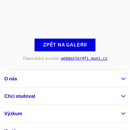
ZPĚT NA GALERII
Odpovědný kontakt:
webmaster
@fi
.muni
.cz
O nás
Chci studovat
Výzkum