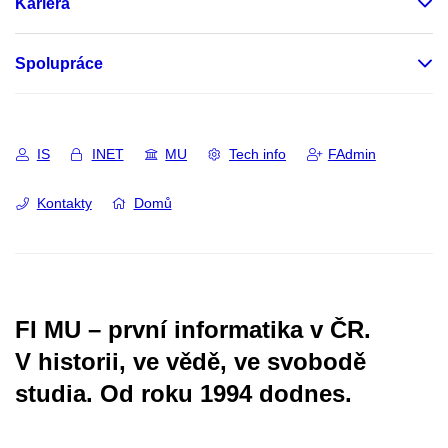
Kariéra
Spolupráce
IS
INET
MU
Tech info
FAdmin
Kontakty
Domů
FI MU – první informatika v ČR.
V historii, ve vědě, ve svobodě
studia.
Od roku 1994 dodnes.