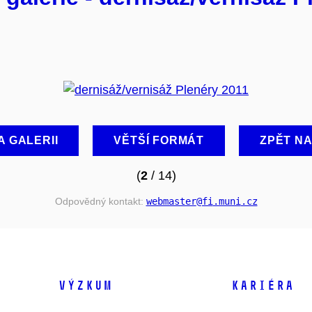
A GALERII
VĚTŠÍ FORMÁT
ZPĚT N
(
2
/ 14)
Odpovědný kontakt:
webmaster
@fi
.muni
.cz
VÝZKUM
KARIÉRA