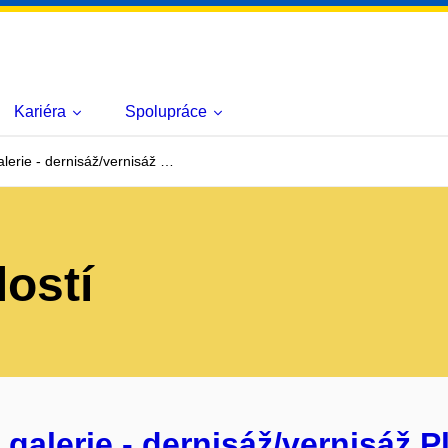
Kariéra
Spolupráce
erie - dernisáž/vernisáž …
lostí
alerie - dernisáž/vernisáž P