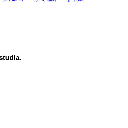
FAdmin
Kontakty
Domů
studia.