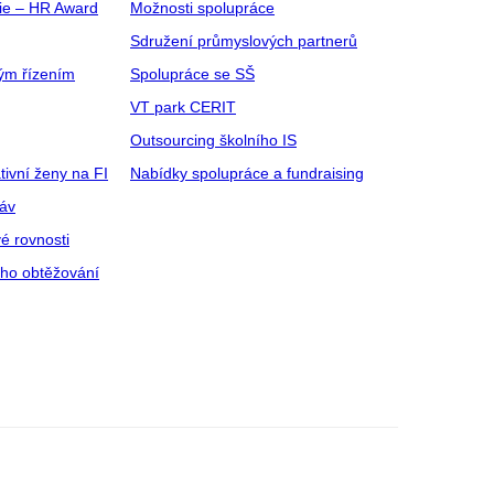
gie – HR Award
Možnosti spolupráce
Sdružení průmyslových partnerů
ým řízením
Spolupráce se SŠ
VT park CERIT
Outsourcing školního IS
tivní ženy na FI
Nabídky spolupráce a fundraising
ráv
é rovnosti
ího obtěžování