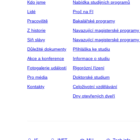
Kdo jsme
Nabídka studijních programů
Lidé
Proč na FI
Pracoviště
Bakalářské programy
Z historie
Navazující magisterské programy
Síň slávy
Navazující magisterské programy 
Důležité dokumenty
Přihláška ke studiu
Akce a konference
Informace o studiu
Fotogalerie událostí
Rigorózní řízení
Pro média
Doktorské studium
Kontakty
Celoživotní vzdělávání
Dny otevřených dveří