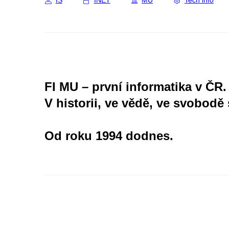
IS
INET
MU
Tech info
FI MU – první informatika v ČR.
V historii, ve vědě, ve svobodě 
Od roku 1994 dodnes.