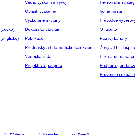
Věda, výzkum a vývoj
Personální strate
Oblasti výzkumu
Volná místa
Výzkumné skupiny
Průvodce výběrov
 (české)
Doktorské studium
O fakultě
(anglické)
Publikace
Rozvoj kariéry
Přednášky a Informatické kolokvium
Ženy v IT – inspira
Vědecká rada
Etika a ochrana p
Projektová podpora
Podpora genderov
Prevence sexuáln