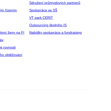
Sdružení průmyslových partnerů
ým řízením
Spolupráce se SŠ
VT park CERIT
Outsourcing školního IS
tivní ženy na FI
Nabídky spolupráce a fundraising
ráv
é rovnosti
ího obtěžování