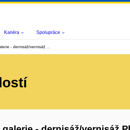
Kariéra
Spolupráce
erie - dernisáž/vernisáž …
lostí
alerie - dernisáž/vernisáž P