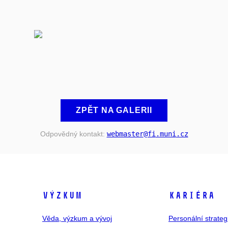
ZPĚT NA GALERII
Odpovědný kontakt:
webmaster
@fi
.muni
.cz
VÝZKUM
KARIÉRA
Věda, výzkum a vývoj
Personální strate