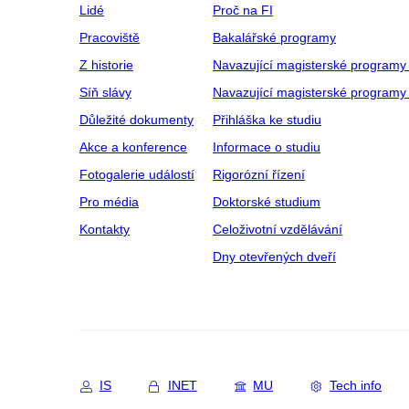
Lidé
Proč na FI
Pracoviště
Bakalářské programy
Z historie
Navazující magisterské programy
Síň slávy
Navazující magisterské programy 
Důležité dokumenty
Přihláška ke studiu
Akce a konference
Informace o studiu
Fotogalerie událostí
Rigorózní řízení
Pro média
Doktorské studium
Kontakty
Celoživotní vzdělávání
Dny otevřených dveří
IS
INET
MU
Tech info