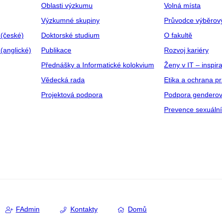
Oblasti výzkumu
Volná místa
Výzkumné skupiny
Průvodce výběrov
 (české)
Doktorské studium
O fakultě
(anglické)
Publikace
Rozvoj kariéry
Přednášky a Informatické kolokvium
Ženy v IT – inspira
Vědecká rada
Etika a ochrana p
Projektová podpora
Podpora genderov
Prevence sexuáln
FAdmin
Kontakty
Domů