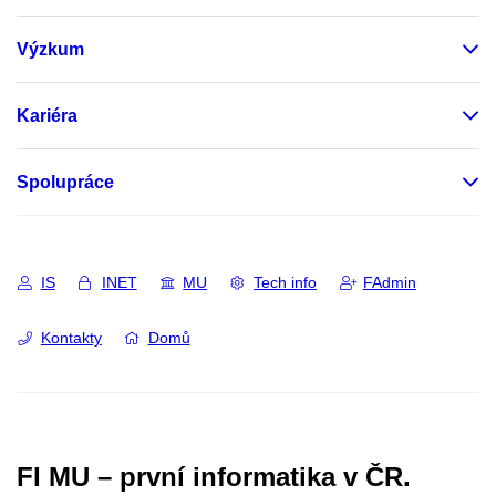
Výzkum
Kariéra
Spolupráce
IS
INET
MU
Tech info
FAdmin
Kontakty
Domů
FI MU – první informatika v ČR.