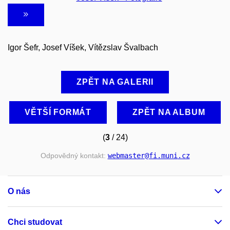
Igor Šefr, Josef Víšek, Vítězslav Švalbach
ZPĚT NA GALERII
VĚTŠÍ FORMÁT
ZPĚT NA ALBUM
(
3
/ 24)
Odpovědný kontakt:
webmaster
@fi
.muni
.cz
O nás
Chci studovat