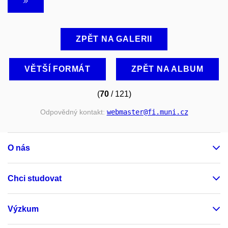
ZPĚT NA GALERII
VĚTŠÍ FORMÁT
ZPĚT NA ALBUM
(
70
/ 121)
Odpovědný kontakt:
webmaster
@fi
.muni
.cz
O nás
Chci studovat
Výzkum