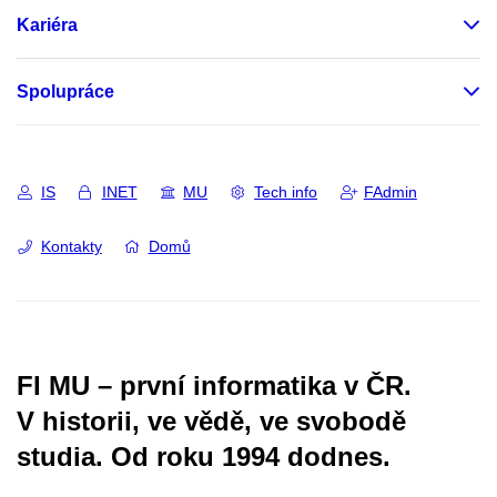
Kariéra
Spolupráce
IS
INET
MU
Tech info
FAdmin
Kontakty
Domů
FI MU – první informatika v ČR.
V historii, ve vědě, ve svobodě
studia.
Od roku 1994 dodnes.