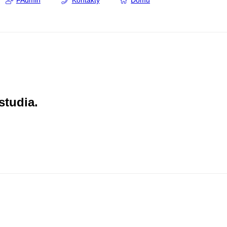
FAdmin
Kontakty
Domů
studia.