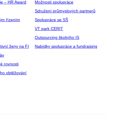
gie – HR Award
Možnosti spolupráce
Sdružení průmyslových partnerů
ým řízením
Spolupráce se SŠ
VT park CERIT
Outsourcing školního IS
tivní ženy na FI
Nabídky spolupráce a fundraising
ráv
é rovnosti
ího obtěžování