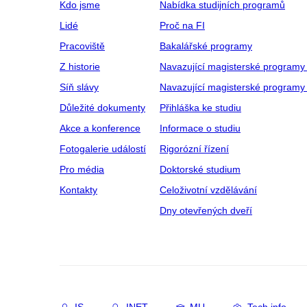
Kdo jsme
Nabídka studijních programů
Lidé
Proč na FI
Pracoviště
Bakalářské programy
Z historie
Navazující magisterské programy
Síň slávy
Navazující magisterské programy 
Důležité dokumenty
Přihláška ke studiu
Akce a konference
Informace o studiu
Fotogalerie událostí
Rigorózní řízení
Pro média
Doktorské studium
Kontakty
Celoživotní vzdělávání
Dny otevřených dveří