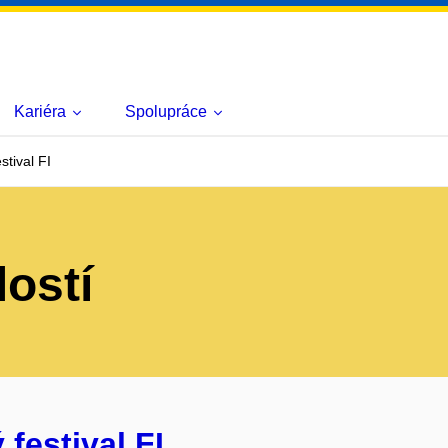
Kariéra
Spolupráce
stival FI
lostí
festival FI