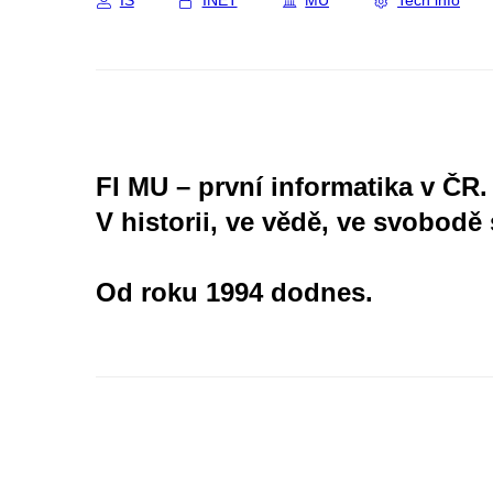
IS
INET
MU
Tech info
FI MU – první informatika v ČR.
V historii, ve vědě, ve svobodě 
Od roku 1994 dodnes.