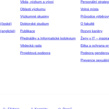
Věda, výzkum a vývoj
Personální strate
Oblasti výzkumu
Volná místa
Výzkumné skupiny
Průvodce výběrov
 (české)
Doktorské studium
O fakultě
(anglické)
Publikace
Rozvoj kariéry
Přednášky a Informatické kolokvium
Ženy v IT – inspira
Vědecká rada
Etika a ochrana p
Projektová podpora
Podpora genderov
Prevence sexuáln