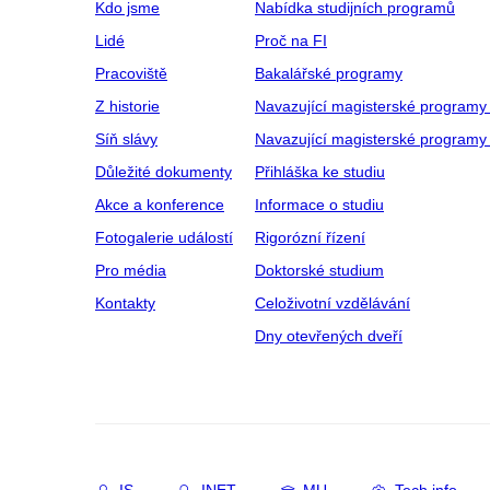
Kdo jsme
Nabídka studijních programů
Lidé
Proč na FI
Pracoviště
Bakalářské programy
Z historie
Navazující magisterské programy
Síň slávy
Navazující magisterské programy 
Důležité dokumenty
Přihláška ke studiu
Akce a konference
Informace o studiu
Fotogalerie událostí
Rigorózní řízení
Pro média
Doktorské studium
Kontakty
Celoživotní vzdělávání
Dny otevřených dveří