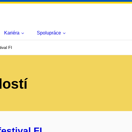
Kariéra
Spolupráce
ival FI
lostí
estival FI