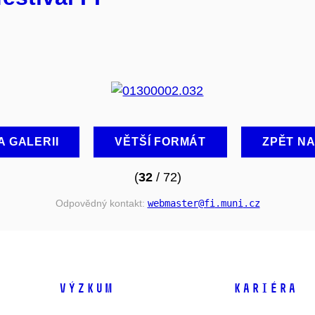
A GALERII
VĚTŠÍ FORMÁT
ZPĚT N
(
32
/ 72)
Odpovědný kontakt:
webmaster
@fi
.muni
.cz
VÝZKUM
KARIÉRA