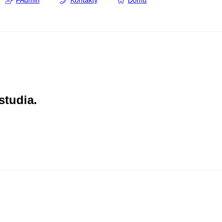
FAdmin
Kontakty
Domů
studia.