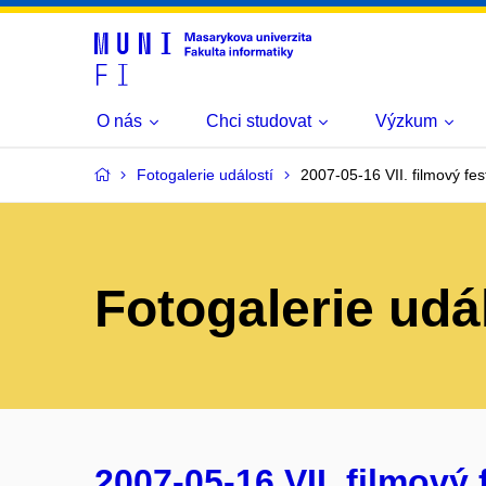
O nás
Chci studovat
Výzkum
Fotogalerie událostí
2007-05-16 VII. filmový fest
Fotogalerie udá
2007-05-16 VII. filmový f