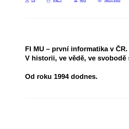
IS
INET
MU
Tech info
FI MU – první informatika v ČR.
V historii, ve vědě, ve svobodě 
Od roku 1994 dodnes.