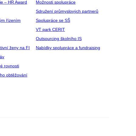
gie – HR Award
Možnosti spolupráce
Sdružení průmyslových partnerů
ým řízením
Spolupráce se SŠ
VT park CERIT
Outsourcing školního IS
tivní ženy na FI
Nabídky spolupráce a fundraising
ráv
é rovnosti
ího obtěžování