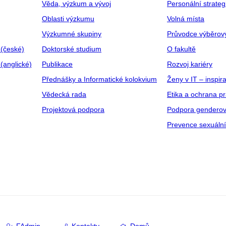
Věda, výzkum a vývoj
Personální strate
Oblasti výzkumu
Volná místa
Výzkumné skupiny
Průvodce výběrov
 (české)
Doktorské studium
O fakultě
(anglické)
Publikace
Rozvoj kariéry
Přednášky a Informatické kolokvium
Ženy v IT – inspira
Vědecká rada
Etika a ochrana p
Projektová podpora
Podpora genderov
Prevence sexuáln