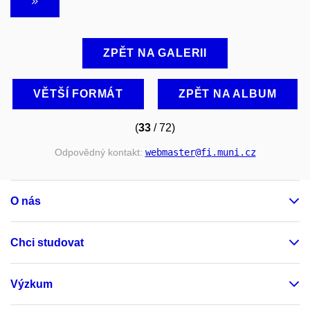
ZPĚT NA GALERII
VĚTŠÍ FORMÁT
ZPĚT NA ALBUM
(
33
/ 72)
Odpovědný kontakt:
webmaster
@fi
.muni
.cz
O nás
Chci studovat
Výzkum