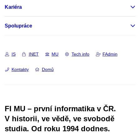
Kariéra
Spolupráce
IS
INET
MU
Tech info
FAdmin
Kontakty
Domů
FI MU – první informatika v ČR.
V historii, ve vědě, ve svobodě
studia.
Od roku 1994 dodnes.