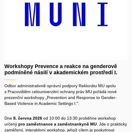
Workshopy Prevence a reakce na genderově
podmíněné násilí v akademickém prostředí I.
Odbor administrativně-správní podpory Rektorátu MU spolu
s Pracovištěm celouniverzitní ochrany práv MU pořádá nové
prezenční workshopy „Prevention and Response to Gender-
Based Violence in Academic Settings I.".
Dne
8. června 2026
od 10:00 do 13:30 proběhne workshop
určený
pro zaměstnance a zaměstnankyně MU
. Jde o prakticky
zaměřený, interaktivní workshop, jehož cílem je poskytnout