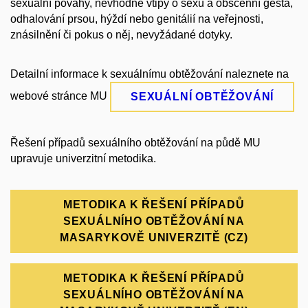
sexuální povahy, nevhodné vtipy o sexu a obscénní gesta,
odhalování prsou, hýždí nebo genitálií na veřejnosti,
znásilnění či pokus o něj, nevyžádané dotyky.
Detailní informace k sexuálnímu obtěžování naleznete na
webové stránce MU
SEXUÁLNÍ OBTĚŽOVÁNÍ
Řešení případů sexuálního obtěžování na půdě MU
upravuje univerzitní metodika.
METODIKA K ŘEŠENÍ PŘÍPADŮ
SEXUÁLNÍHO OBTĚŽOVÁNÍ NA
MASARYKOVĚ UNIVERZITĚ (CZ)
METODIKA K ŘEŠENÍ PŘÍPADŮ
SEXUÁLNÍHO OBTĚŽOVÁNÍ NA