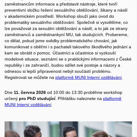
zaměstnancům informace a představit nástroje, které tvoří
preventivní složku řešení sexuálního obtěžování, šikany a násilí
v akademickém prostředí. Workshop slouží jako úvod do
problematiky sexuálního obtěžování. Společně si vysvětlíme, co
lze považovat za sexuální obtěžování a násilí, a to jak ze strany
zaměstnanců a zaměstnankyní MU, tak studujících. Probereme,
co dělat, pokud jsme svědky problematického chování, jak
komunikovat s oběťmi i s pachateli takového škodlivého jednání a
kam se obrátit o pomoc. Účastníci a účastnice si vyzkouší
modelové situace, seznámí se s praktickými informacemi z České
republiky i ze zahraničí, budou sdílet své postoje a názory a
odnesou si lepší připravenost nebýt součástí problému.
Registrovat se můžete na
platformě MUNI Interní vzdělávání
.
Dne
11. června 2026
od 10:00 do 13:30 proběhne workshop
určený
pro PhD studující
. Přihlášku naleznete na
platformě
MUNI Interní vzdělávání
.