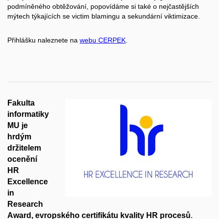
podmíněného obtěžování, popovídáme si také o nejčastějších
mýtech týkajících se victim blamingu a sekundární viktimizace.
Přihlášku naleznete na
webu CERPEK
.
Fakulta
informatiky
MU je
hrdým
držitelem
ocenění
HR
Excellence
in
Research
Award, evropského certifikátu kvality HR procesů
.