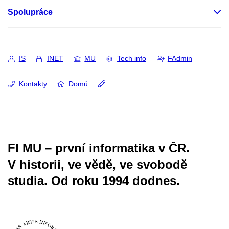
Spolupráce
IS
INET
MU
Tech info
FAdmin
Kontakty
Domů
FI MU – první informatika v ČR.
V historii, ve vědě, ve svobodě
studia.
Od roku 1994 dodnes.