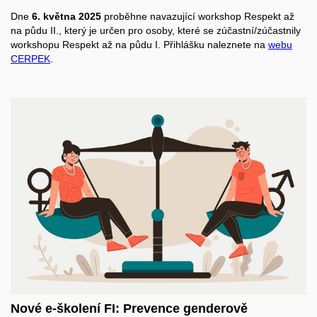
Dne
6. května 2025
proběhne navazující workshop Respekt až
na půdu II., který je určen pro osoby, které se zúčastní/zúčastnily
workshopu Respekt až na půdu I. Přihlášku naleznete na
webu
CERPEK
.
Nové e-školení FI: Prevence genderově