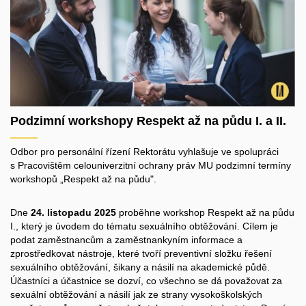
Podzimní workshopy Respekt až na půdu I. a II.
Odbor pro personální řízení Rektorátu vyhlašuje ve spolupráci
s Pracovištěm celouniverzitní ochrany práv MU podzimní termíny
workshopů „Respekt až na půdu".
Dne
24. listopadu 2025
proběhne workshop Respekt až na půdu
I., který je úvodem do tématu sexuálního obtěžování. Cílem je
podat zaměstnancům a zaměstnankyním informace a
zprostředkovat nástroje, které tvoří preventivní složku řešení
sexuálního obtěžování, šikany a násilí na akademické půdě.
Účastníci a účastnice se dozví, co všechno se dá považovat za
sexuální obtěžování a násilí jak ze strany vysokoškolských