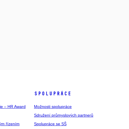
SPOLUPRÁCE
gie – HR Award
Možnosti spolupráce
Sdružení průmyslových partnerů
ým řízením
Spolupráce se SŠ