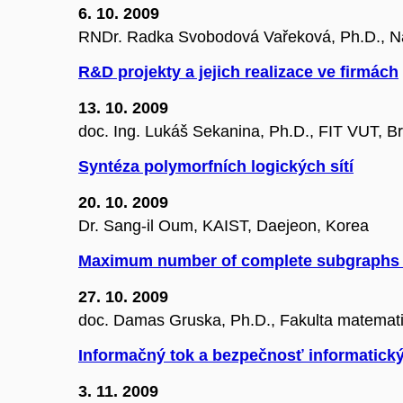
6. 10. 2009
RNDr. Radka Svobodová Vařeková, Ph.D., N
R&D projekty a jejich realizace ve firmách
13. 10. 2009
doc. Ing. Lukáš Sekanina, Ph.D., FIT VUT, B
Syntéza polymorfních logických sítí
20. 10. 2009
Dr. Sang-il Oum, KAIST, Daejeon, Korea
Maximum number of complete subgraphs i
27. 10. 2009
doc. Damas Gruska, Ph.D., Fakulta matematiky
Informačný tok a bezpečnosť informatick
3. 11. 2009