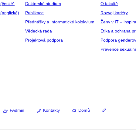
 (české)
Doktorské studium
O fakultě
(anglické)
Publikace
Rozvoj kariéry
Přednášky a Informatické kolokvium
Ženy v IT – inspira
Vědecká rada
Etika a ochrana p
Projektová podpora
Podpora genderov
Prevence sexuáln
FAdmin
Kontakty
Domů