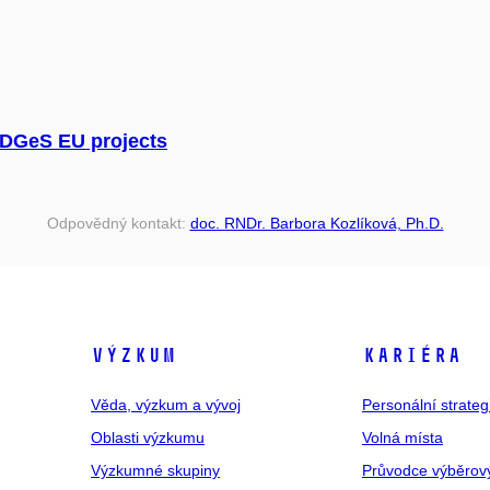
EDGeS EU projects
Odpovědný kontakt:
doc. RNDr. Barbora Kozlíková, Ph.D.
VÝZKUM
KARIÉRA
Věda, výzkum a vývoj
Personální strate
Oblasti výzkumu
Volná místa
Výzkumné skupiny
Průvodce výběrov