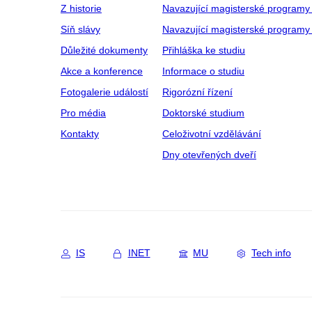
Z historie
Navazující magisterské programy
Síň slávy
Navazující magisterské programy 
Důležité dokumenty
Přihláška ke studiu
Akce a konference
Informace o studiu
Fotogalerie událostí
Rigorózní řízení
Pro média
Doktorské studium
Kontakty
Celoživotní vzdělávání
Dny otevřených dveří
IS
INET
MU
Tech info