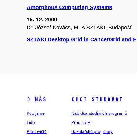
Amorphous Computing Systems
15. 12. 2009
Dr. József Kovács, MTA SZTAKI, Budapešť
SZTAKI Desktop Grid in CancerGrid and 
O NÁS
CHCI STUDOVAT
Kdo jsme
Nabídka studijních programů
Lidé
Proč na FI
Pracoviště
Bakalářské programy