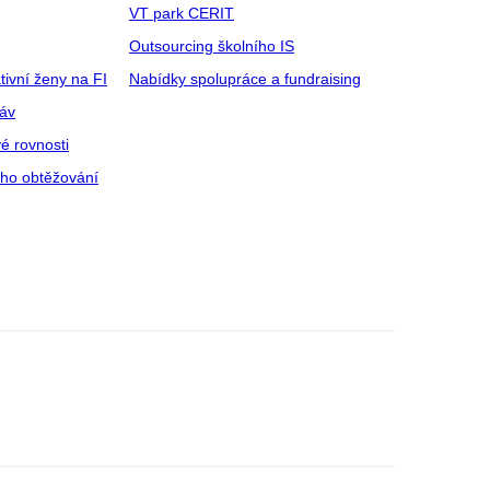
VT park CERIT
Outsourcing školního IS
tivní ženy na FI
Nabídky spolupráce a fundraising
ráv
é rovnosti
ího obtěžování