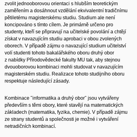
zvolit jednooborovou orientaci s hlubším teoretickým
zaměřením a dosáhnout vzdělání ekvivalentní tradičnímu
pětiletému magisterskému studiu. Studium ale není
koncipováno s tímto cílem. Je primárně určeno pro
studenty, kteří se připravují na učitelské povolání a chtějí
získat v navazujícím studiu aprobaci v obou zvolených
oborech. V případě zájmu o navazující studium učitelství
volí studenti tohoto bakalářského oboru druhý obor
z nabídky Přírodovědecké fakulty MU tak, aby stejnou
dvouoborovou kombinaci mohli studovat v navazujícím
magisterském studiu. Realizace tohoto studijního oboru
respektuje následující zásady.
Kombinace "informatika a druhý obor" jsou vytvářeny
především s těmi obory, které stavějí na matematických
základech (matematika, fyzika, chemie). V případě zájmu
ze strany studentů a společnosti je možné i vytváření
netradičních kombinací.