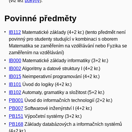
(viz též
pokyny
).
Povinné předměty
IB112
Matematické základy (4+2 kr.) (tento předmět není
povinný pro studenty studující v kombinaci s oborem
Matematika se zaměřením na vzdělávání nebo Fyzika se
zaměřením na vzdělávání)
IB000
Matematické základy informatiky (3+2 kr.)
IB002
Algoritmy a datové struktury I (4+2 kr.)
IB015
Neimperativní programování (4+2 kr.)
IB101
Úvod do logiky (4+2 kr.)
IB102
Automaty, gramatiky a složitost (5+2 kr.)
PB001
Úvod do informačních technologií (2+2 kr.)
PB007
Softwarové inženýrství I (4+2 kr.)
PB151
Výpočetní systémy (3+2 kr.)
PB168
Základy databázových a informačních systémů
(4+2 kr.)