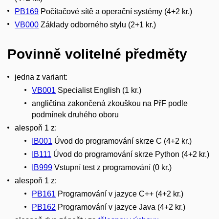
PB169
Počítačové sítě a operační systémy (4+2 kr.)
VB000
Základy odborného stylu (2+1 kr.)
Povinně volitelné předměty
jedna z variant:
VB001
Specialist English (1 kr.)
angličtina zakončená zkouškou na PřF podle
podmínek druhého oboru
alespoň 1 z:
IB001
Úvod do programování skrze C (4+2 kr.)
IB111
Úvod do programování skrze Python (4+2 kr.)
IB999
Vstupní test z programování (0 kr.)
alespoň 1 z:
PB161
Programování v jazyce C++ (4+2 kr.)
PB162
Programování v jazyce Java (4+2 kr.)