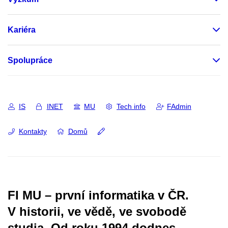
Kariéra
Spolupráce
IS
INET
MU
Tech info
FAdmin
Kontakty
Domů
FI MU – první informatika v ČR.
V historii, ve vědě, ve svobodě
studia.
Od roku 1994 dodnes.