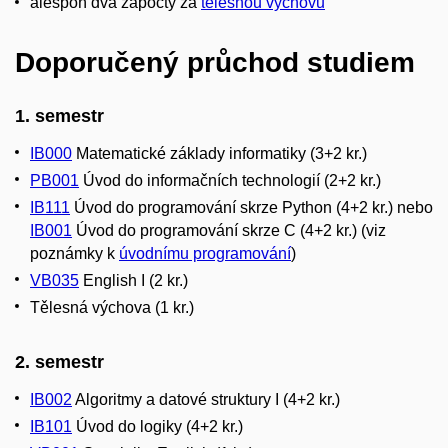
alespoň dva zápočty za
tělesnou výchovu
Doporučený průchod studiem
1. semestr
IB000
Matematické základy informatiky (3+2 kr.)
PB001
Úvod do informačních technologií (2+2 kr.)
IB111
Úvod do programování skrze Python (4+2 kr.) nebo
IB001
Úvod do programování skrze C (4+2 kr.) (viz
poznámky k
úvodnímu programování
)
VB035
English I (2 kr.)
Tělesná výchova (1 kr.)
2. semestr
IB002
Algoritmy a datové struktury I (4+2 kr.)
IB101
Úvod do logiky (4+2 kr.)