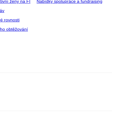
tivní ženy na FI
Nabídky spolupráce a fundraising
ráv
é rovnosti
ího obtěžování