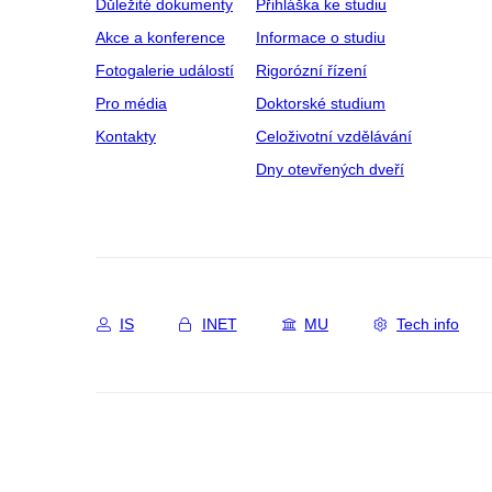
Důležité dokumenty
Přihláška ke studiu
Akce a konference
Informace o studiu
Fotogalerie událostí
Rigorózní řízení
Pro média
Doktorské studium
Kontakty
Celoživotní vzdělávání
Dny otevřených dveří
IS
INET
MU
Tech info