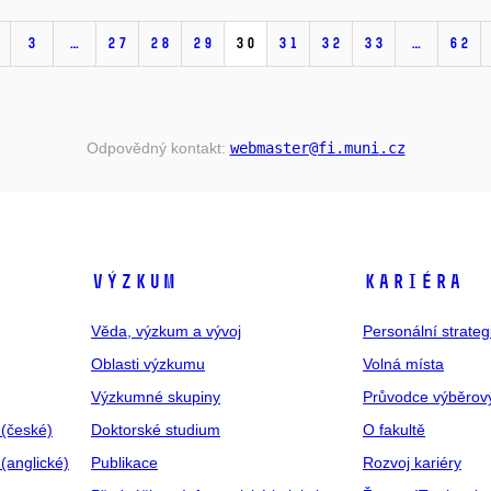
3
…
27
28
29
30
31
32
33
…
62
Odpovědný kontakt:
webmaster
@fi
.muni
.cz
VÝZKUM
KARIÉRA
Věda, výzkum a vývoj
Personální strate
Oblasti výzkumu
Volná místa
Výzkumné skupiny
Průvodce výběrov
 (české)
Doktorské studium
O fakultě
(anglické)
Publikace
Rozvoj kariéry