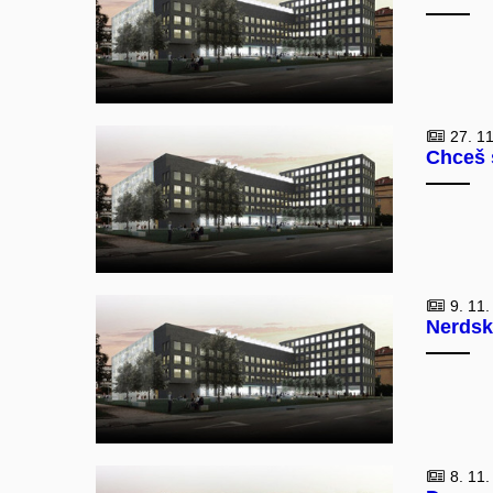
27. 11
Chceš 
9. 11.
Nerdské
8. 11.