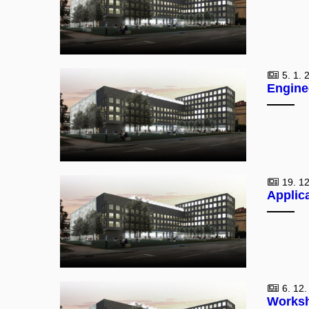
5. 1. 
Engine
19. 12
Applica
6. 12.
Worksh