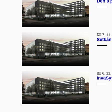
Den s p
7. 11.
Setkán
6. 11.
InvaSys