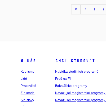
1
2
O NÁS
CHCI STUDOVAT
Kdo jsme
Nabídka studijních programů
Lidé
Proč na FI
Pracoviště
Bakalářské programy
Z historie
Navazující magisterské programy
Síň slávy
Navazující magisterské programy 