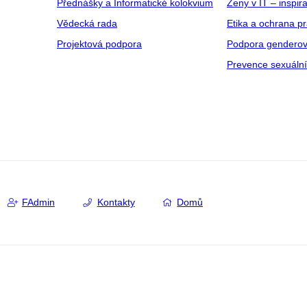
Přednášky a Informatické kolokvium
Ženy v IT – inspira
Vědecká rada
Etika a ochrana p
Projektová podpora
Podpora genderov
Prevence sexuáln
FAdmin
Kontakty
Domů