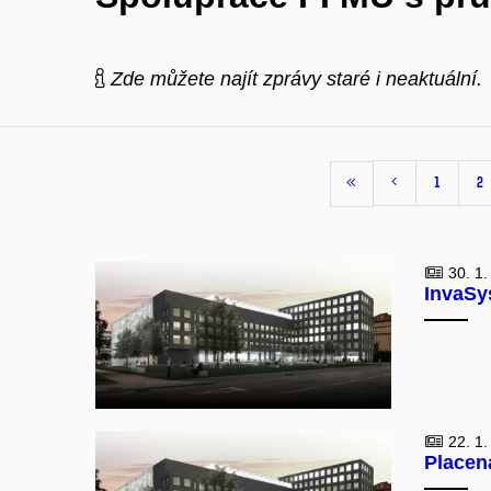
Zde můžete najít zprávy staré i neaktuální.
1
2
30. 1.
InvaSys
22. 1.
Placená