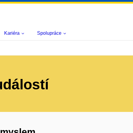
Kariéra
Spolupráce
událostí
ůmyslem