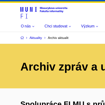
O nás
Chci studovat
Výzkum
Aktuality
Archiv aktualit
Archiv zpráv a 
Spolupráce FI MU s pr