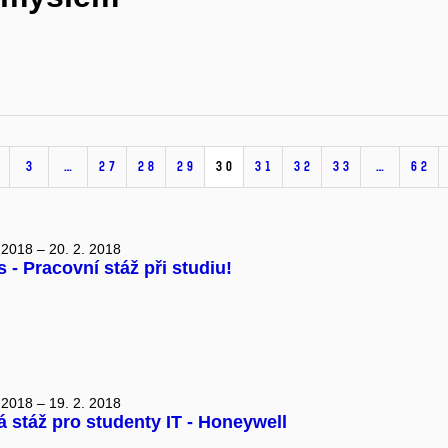
3
…
27
28
29
30
31
32
33
…
62
 2018 – 20. 2. 2018
 - Pracovní stáž při studiu!
 2018 – 19. 2. 2018
 stáž pro studenty IT - Honeywell