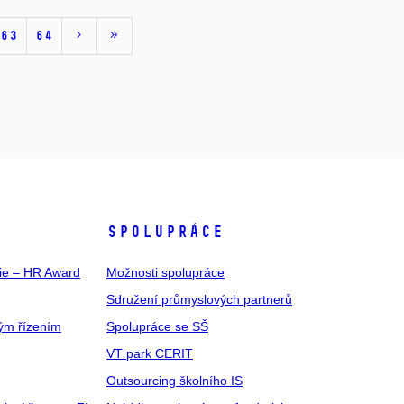
63
64
SPOLUPRÁCE
gie – HR Award
Možnosti spolupráce
Sdružení průmyslových partnerů
ým řízením
Spolupráce se SŠ
VT park CERIT
Outsourcing školního IS