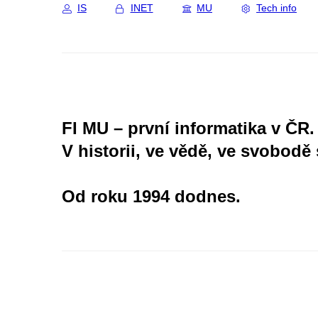
IS
INET
MU
Tech info
FI MU – první informatika v ČR.
V historii, ve vědě, ve svobodě 
Od roku 1994 dodnes.