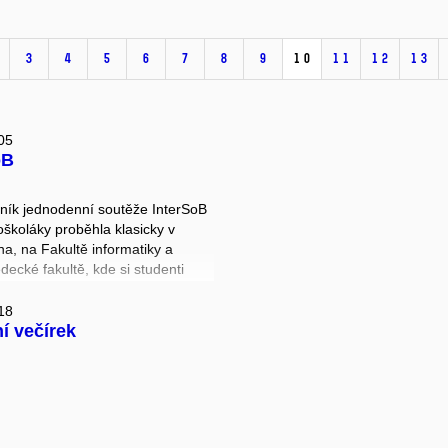
3
4
5
6
7
8
9
10
11
12
13
05
oB
ník jednodenní soutěže InterSoB
oškoláky proběhla klasicky v
na, na Fakultě informatiky a
decké fakultě, kde si studenti
koušet například laserové
Na dalších stanovištích si
18
í večírek
 mohli rozpoznat různé druhy
le jejich zvuku, zahrát na klavír z
postavit chemickou molekulu či
ložitější detektivní hádanku za
h podmínek. Mezihra proběhla
ě v Björnsonově sadu.