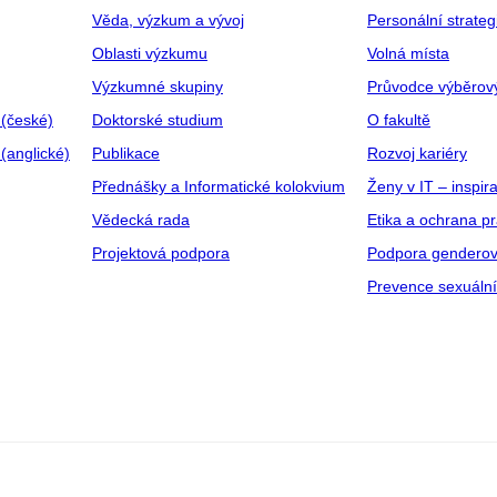
Věda, výzkum a vývoj
Personální strate
Oblasti výzkumu
Volná místa
Výzkumné skupiny
Průvodce výběrov
 (české)
Doktorské studium
O fakultě
(anglické)
Publikace
Rozvoj kariéry
Přednášky a Informatické kolokvium
Ženy v IT – inspira
Vědecká rada
Etika a ochrana p
Projektová podpora
Podpora genderov
Prevence sexuáln