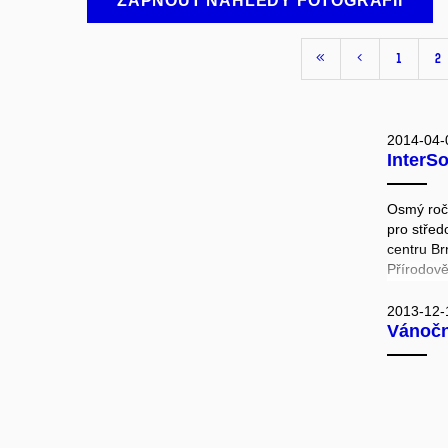
ZAPNOUT NÁHLEDY FOTOGRAFIÍ
1
2
2014-04-
InterS
Osmý roč
pro střed
centru Br
Přírodově
mohli vyz
bludiště. 
2013-12-
Vánočn
účastníci
hmyzu pod
brambor, 
vyluštit s
ztíženýc
netradičn