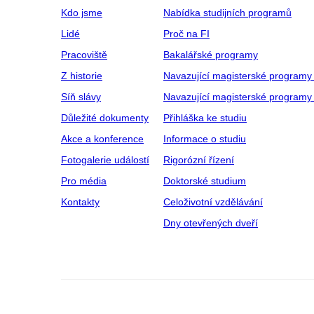
Kdo jsme
Nabídka studijních programů
Lidé
Proč na FI
Pracoviště
Bakalářské programy
Z historie
Navazující magisterské programy
Síň slávy
Navazující magisterské programy 
Důležité dokumenty
Přihláška ke studiu
Akce a konference
Informace o studiu
Fotogalerie událostí
Rigorózní řízení
Pro média
Doktorské studium
Kontakty
Celoživotní vzdělávání
Dny otevřených dveří