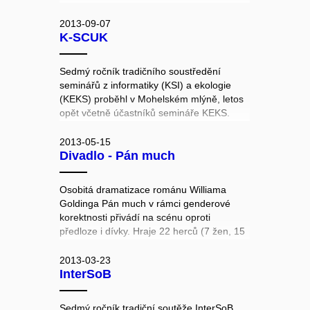
2013-09-07
K-SCUK
Sedmý ročník tradičního soustředění
seminářů z informatiky (KSI) a ekologie
(KEKS) proběhl v Mohelském mlýně, letos
opět včetně účastníků semináře KEKS.
Účastníci se mohli zúčastnit řady
odborných přednášek a zážitkových
2013-05-15
Divadlo - Pán much
programů. Vrcholem akce pak byly
celodenní projekty, které řešitelské týmy
vypracovaly od úvodního návrhu přes
Osobitá dramatizace románu Williama
kompletní realizaci až po finální prezentaci
Goldinga Pán much v rámci genderové
výstupů organizátorům a ostatním
korektnosti přivádí na scénu oproti
účastníkům.
předloze i dívky. Hraje 22 herců (7 žen, 15
mužů) za podpory 37 členného
realizačního týmu. Režie Zdeněk Filipec.
2013-03-23
InterSoB
Děj se odehrává v apokalyptické
budoucnosti během třetí světové války.
Sedmý ročník tradiční soutěže InterSoB