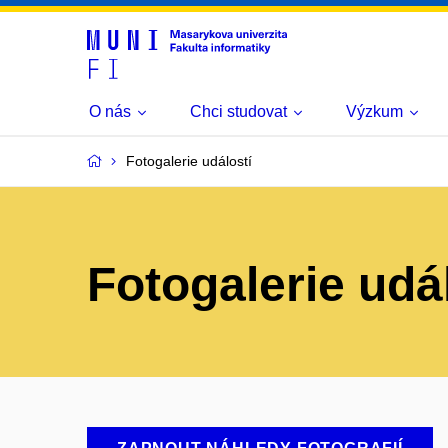
O nás
Chci studovat
Výzkum
Fotogalerie událostí
Fotogalerie udá