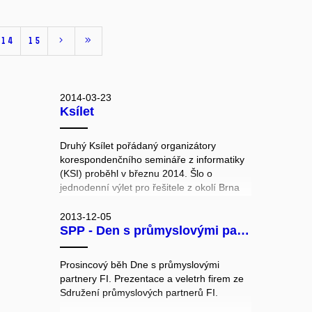
14
15
2014-03-23
Ksílet
Druhý Ksílet pořádaný organizátory
korespondenčního semináře z informatiky
(KSI) proběhl v březnu 2014. Šlo o
jednodenní výlet pro řešitele z okolí Brna
do oblasti Pálavských vrchů, kde kromě
krásné krajiny a počasí čekalo na řešitele
2013-12-05
SPP - Den s průmyslovými partnery
pár netradičních úkolů a drobných her.
Prosincový běh Dne s průmyslovými
partnery FI. Prezentace a veletrh firem ze
Sdružení průmyslových partnerů FI.