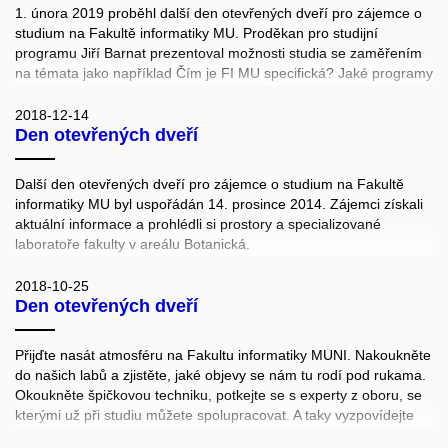
1. února 2019 proběhl další den otevřených dveří pro zájemce o
studium na Fakultě informatiky MU. Proděkan pro studijní
programu Jiří Barnat prezentoval možnosti studia se zaměřením
na témata jako například Čím je FI MU specifická? Jaké programy
tu lze studovat, jaké předměty kombinovat? Na co si dát během
studia pozor? Jak podat přihlášku? Jaké jsou možnosti
2018-12-14
Den otevřených dveří
vycestovat? Co vás může čekat až školu dokončíte? Následně
byly představeny také nově akreditované programy pro zájemce o
navazující magisterské studium. Souběžně s tím probíhaly
Další den otevřených dveří pro zájemce o studium na Fakultě
exkurze po laboratořích FI.
informatiky MU byl uspořádán 14. prosince 2014. Zájemci získali
aktuální informace a prohlédli si prostory a specializované
laboratoře fakulty v areálu Botanická.
2018-10-25
Den otevřených dveří
Přijďte nasát atmosféru na Fakultu informatiky MUNI. Nakoukněte
do našich labů a zjistěte, jaké objevy se nám tu rodí pod rukama.
Okoukněte špičkovou techniku, potkejte se s experty z oboru, se
kterými už při studiu můžete spolupracovat. A taky vyzpovídejte
naše současné studenty - kde bydlí, kde při škole pracují a na co