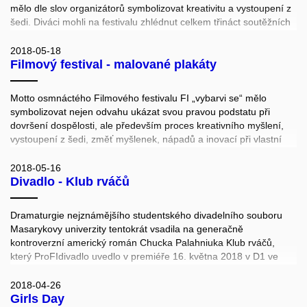
mělo dle slov organizátorů symbolizovat kreativitu a vystoupení z
šedi. Diváci mohli na festivalu zhlédnut celkem třináct soutěžních
snímků. Autory filmů byli studenti a absolventi Masarykovy
univerzity, kteří své snímky tvořili jako součást školních předmětů.
2018-05-18
Filmový festival - malované plakáty
Cenu diváků si odnesl film Nelajkla mi status, porota ocenila film
Šelma.
Motto osmnáctého Filmového festivalu FI „vybarvi se“ mělo
Návštěvníci mohli filmy zhlédnout v pátek 18. května, a to v
symbolizovat nejen odvahu ukázat svou pravou podstatu při
univerzitním kině Scala a na Fakultě informatiky. Na ní se snímky
dovršení dospělosti, ale především proces kreativního myšlení,
promítaly hned ve dvou sálech, v jednom z nich s anglickými
vystoupení z šedi, změť myšlenek, nápadů a inovací při vlastní
titulky.
tvorbě, jakou je třeba natáčení krátkometrážních filmů.
2018-05-16
Kromě soutěžních snímků promítali organizátoři i bonusový
Divadlo - Klub rváčů
A "vybarvit se" mohli nejenom tvůrci filmů, ale i zájemci a
program. Mezi nimi se objevil například studentský snímek 18+ či
návštěvníci festivalu, kteří si mohli vymalovat svůj vlastní
dokument o komunitě LGBT Sami za sebe.
festivalový plakát.
Dramaturgie nejznámějšího studentského divadelního souboru
https://lemur.mu/informatici-predstavili-sve-snimky-na-filmovem-
Masarykovy univerzity tentokrát vsadila na generačně
festivalu/
kontroverzní americký román Chucka Palahniuka Klub rváčů,
který ProFIdivadlo uvedlo v premiéře 16. května 2018 v D1 ve
vlastní divadelní adaptaci (Tomáš Hůsek). Repríza a derniéra
proběhly 23.5. v univerzitním kině Scala. Režie Zdeněk Filipec a
2018-04-26
Girls Day
Pavel Havelka.