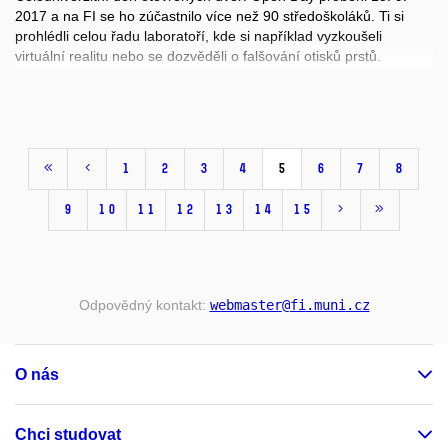
2017 a na FI se ho zúčastnilo více než 90 středoškoláků. Ti si
prohlédli celou řadu laboratoří, kde si například vyzkoušeli
virtuální realitu nebo se dozvěděli o falšování otisků prstů.
Účástníci také dostali mnoho praktických informací o studiu na FI
MUNI.
1
2
3
4
5
6
7
8
9
10
11
12
13
14
15
Odpovědný kontakt:
webmaster
@fi
.muni
.cz
O nás
Chci studovat