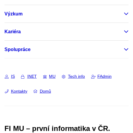
Výzkum
Kariéra
Spolupráce
IS
INET
MU
Tech info
FAdmin
Kontakty
Domů
FI MU – první informatika v ČR.