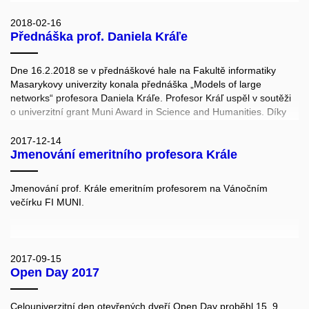
laboratoří HCI, Adaptive Learning Group, NLP, Sitola, Sybila a
organizátorů KSI) i tradiční večerní šifrovačka. Akce skončila
2018-02-16
Přednáška prof. Daniela Kráľe
rychlým sepsáním FIplomky, obhajobami u komisí a udělením
FIplomů za úspěšné studium. Seminář připravili členové Spolku
přátel severské zvěře.
Dne 16.2.2018 se v přednáškové hale na Fakultě informatiky
Masarykovy univerzity konala přednáška „Models of large
networks“ profesora Daniela Kráľe. Profesor Kráľ uspěl v soutěži
o univerzitní grant Muni Award in Science and Humanities. Díky
získané podpoře se přesune ze svého nynějšího působiště na
britské Univerzitě Warwick na Fakultu informatiky MU, kam
2017-12-14
Jmenování emeritního profesora Krále
přenese i řešení svého projektu financovaného Evropskou
výzkumnou radou (ERC).
Profesor Kráľ je předním světovým odborníkem v oblasti diskrétní
Jmenování prof. Krále emeritním profesorem na Vánočním
matematiky a algoritmů. Za svou práci získal řadu významných
večírku FI MUNI.
ocenění, např. European Prize in Combinatorics v roce 2011 a
Philip Leverhulme Prize in Mathematics and Statistics v roce
2014. Je jedním ze tří českých vědců, kteří obdrželi vícekrát grant
od Evropské výzkumné rady (ERC).
2017-09-15
Open Day 2017
Celouniverzitní den otevřených dveří Open Day proběhl 15. 9.