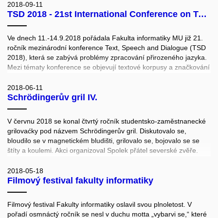
si dát pozor. Dozvíte se podrobnosti o nových studijních
2018-09-11
TSD 2018 - 21st International Conference on Text, Speech and Dialogue
programech, přijímačkách, i o tom, jak se dostat na FI bez
přijímaček.
Ve dnech 11.-14.9.2018 pořádala Fakulta informatiky MU již 21.
ročník mezinárodní konference Text, Speech and Dialogue (TSD
2018), která se zabývá problémy zpracování přirozeného jazyka.
Mezi tématy konference se objevují textové korpusy a značkování
textu, problémy s přepisem mluvených korpusů, významové
zjednoznačnění, problematika rozboru textu a další.
2018-06-11
Schrödingerův gril IV.
V červnu 2018 se konal čtvrtý ročník studentsko-zaměstnanecké
grilovaćky pod názvem Schrödingerův gril. Diskutovalo se,
bloudilo se v magnetickém bludišti, grilovalo se, bojovalo se se
štíty a koulemi. Akci organizoval Spolek přátel severské zvěře.
2018-05-18
Filmový festival fakulty informatiky
Filmový festival Fakulty informatiky oslavil svou plnoletost. V
pořadí osmnáctý ročník se nesl v duchu motta „vybarvi se,“ které