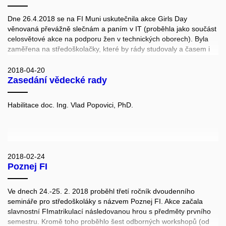
Studentský soubor ProFIdivadla (Pro Fakultu informatiky divadla)
Dne 26.4.2018 se na FI Muni uskutečnila akce Girls Day
vznikl roku 1998 původně jako spontánní zájmová záležitost jedné
věnovaná převážně slečnám a paním v IT (proběhla jako součást
fakulty. Od roku 2006 pak působí na Fakultě informatiky MU v
celosvětové akce na podporu žen v technických oborech). Byla
rámci celouniverzitně volitelného předmětu Divadelní hra. Během
zaměřena na středoškolačky, které by rády studovaly a časem i
jarního semestru je vždy nastudována inscenace, jejíž premiéra
pracovaly v oblasti informačních technologií. Vlastní program
probíhá u příležitosti Dies Academicus.
začal panelovou diskusí s inspirativními ženami z oboru --
2018-04-20
Zasedání vědecké rady
diskutovaly docentka Barbora Kozlíková, doktorandka informatiky
Vlasta Šťavová, absolventka a projektová manažerka úspěšného
brněnského start-upu Zuzana Zatrochová a současná studentka
Habilitace doc. Ing. Vlad Popovici, PhD.
FI Dominika Krejčí. Na debatu navázaly tři workshopy věnované
programování robotů, digitálnímu zpracování obrazu a grafice,
počítačové lingvistice a automatickému zpracování textu.
2018-02-24
Poznej FI
Ve dnech 24.-25. 2. 2018 proběhl třetí ročník dvoudenního
semináře pro středoškoláky s názvem Poznej FI. Akce začala
slavnostní FImatrikulací následovanou hrou s předměty prvního
semestru. Kromě toho proběhlo šest odborných workshopů (od