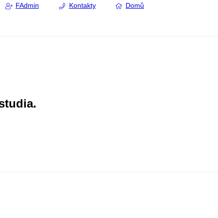
FAdmin
Kontakty
Domů
nformatiky MU (od 19:30 hod.
ané pásmo nejlepších
ch filmů z čtrnáctileté historie
 festivalů Fakulty informatiky MU).
ný portrét: V laboratoři fotografí
íme digitální rodinný portrét a
ož večera vám ho zašleme e-
studia.
zentace evropských vědeckých