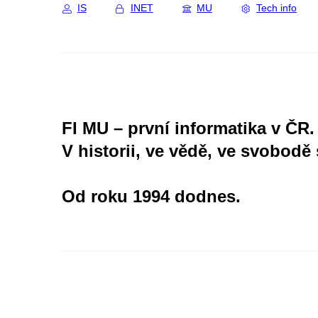
IS
INET
MU
Tech info
Fakulty i
komentov
studentský
filmových
(11) Rodin
vám poříd
ještě téh
mailem.
FI MU – první informatika v ČR.
V historii, ve vědě, ve svobodě 
(12) Pre
projektů.
Od roku 1994 dodnes.