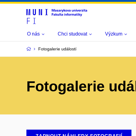
O nás
Chci studovat
Výzkum
Fotogalerie událostí
Fotogalerie udá