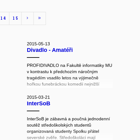
14
15
2015-05-13
Divadlo - Amatéři
PROFIDIVADLO na Fakultě informatiky MU
v kontrastu k předchozím náročným
tragédiím vsadilo letos na výjimečně
hořkou funebráckou komedii nejnižší
cenové skupiny s názvem AMATÉŘI. Rakev
přímo na jevišti, původní pohřební songy
2015-03-21
InterSoB
studentů, černý humor - někdy snad až
příliš černý. V první verzi bylo obsazení
výhradně pánské, dramaturgie souboru
InterSoB je zábavná a poučná jednodenní
proto připsala sedm nových dámských rolí
soutěž středoškolských studentů
doslova jako řemen. Poznámka: pivo
organizovaná studenty Spolku přátel
čepované na jevišti ve hřbitovní putyce
severské zvěře. Středoškoláci mají