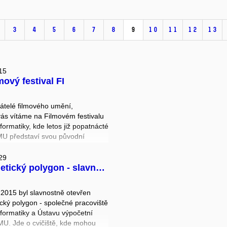
3
4
5
6
7
8
9
10
11
12
13
15
mový festival FI
átelé filmového umění,
ás vítáme na Filmovém festivalu
nformatiky, kde letos již popatnácté
MU představí svou původní
tvorbu. Pod záštitou děkana FI
RNDr. Michala Kozubka, Ph.D. a
29
ký polygon - slavnostní otevření
 města Brna Ing. Petra Vokřála
 promítání původních autorských
 15. 5. 2015 večer, opět na
2015 byl slavnostně otevřen
nformatiky MU.
cký polygon - společné pracoviště
nformatiky a Ústavu výpočetní
očník má motto střih!
MU. Jde o cvičiště, kde mohou