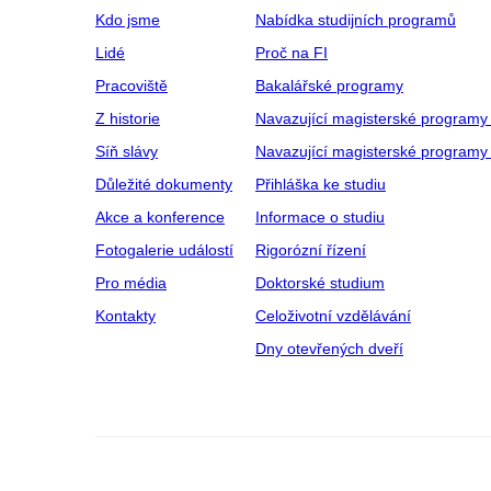
nechají s
diváky ch
Kdo jsme
Nabídka studijních programů
ovation m
(7) Využi
Lidé
Proč na FI
diváckém
praxi (p
premiéře
Pracoviště
Bakalářské programy
bioinform
fakulty i
onemocněn
Z historie
Navazující magisterské programy
na dernié
do velmi 
21. květn
Síň slávy
Navazující magisterské programy 
personali
Představe
Důležité dokumenty
Přihláška ke studiu
míří do S
(8) Jak h
Akce a konference
Informace o studiu
pro vyhl
interakti
Fotogalerie událostí
Rigorózní řízení
hledání 
Pro média
Doktorské studium
3D pohybu
vyhledává
Kontakty
Celoživotní vzdělávání
základě j
Dny otevřených dveří
nejmenší)
(9) Natoč
klíčování
krátký sp
(10) To ne