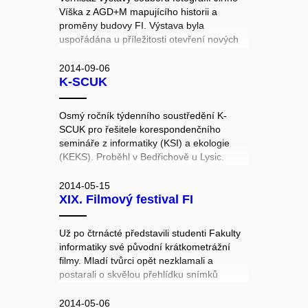
Víška z AGD+M mapujícího historii a
proměny budovy FI. Výstava byla
uspořádána u příležitosti otevření nových
prostor FI a oslav 20. výročí FI ve vstupni
hale areálu Botanická 68a.
2014-09-06
K-SCUK
Osmý ročník týdenního soustředění K-
SCUK pro řešitele korespondenčního
semináře z informatiky (KSI) a ekologie
(KEKS). Proběhl v Bedřichově u Lysic.
Účastníci si kromě teoretických i
praktických přednášek mohli vyzkoušet
2014-05-15
XIX. Filmový festival FI
realizovat vlastní sochu, či zachránit UFO.
Už po čtrnácté představili studenti Fakulty
informatiky své původní krátkometrážní
filmy. Mladí tvůrci opět nezklamali a
postarali o skvělou přehlídku snímků
nejrůznějších žánrů.
2014-05-06