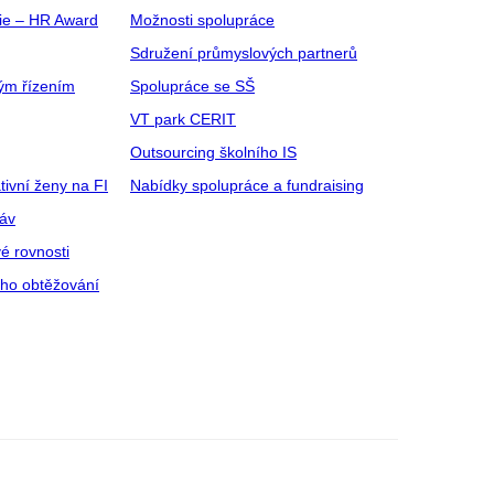
gie – HR Award
Možnosti spolupráce
Sdružení průmyslových partnerů
ým řízením
Spolupráce se SŠ
VT park CERIT
Outsourcing školního IS
tivní ženy na FI
Nabídky spolupráce a fundraising
ráv
é rovnosti
ího obtěžování