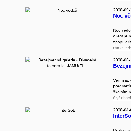
zaujalo 
Computer 
2008-09-
Noc vě
esteticky
počítačov
celosvěto
Noc vědců
umění – M
cílem je
založil n
zpopulari
Výtvarná 
rámci cel
versnisáž
veřejnost
FI dne 15
současně 
2008-06-
Bezejmenná g
všestrann
koníčky. 
České rep
Vernisáž 
Budějovic
předmětů 
hvězdárn
školním r
V Brně se
čtyř abso
Masarykov
představ
Hvězdárn
2008-04-
Fakulta 
InterS
technick
v Brně. A
hod.
Druhý roč