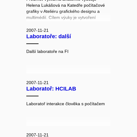
Zdeněk Filipec, které jsme loni mohli vidět
Helena Lukášová na Katedře počítačové
ještě jako herce na scéně. Studenti také
grafiky v Ateliéru grafického designu a
představení opatřili vlastní hudbou, kterou
multimédií. Cílem výuky je vytvoření
složil a nahrál Pavel Hamřík. Na samotných
(pomocí 3D modelovacích nástrojů Cinema
prknech divadla se pak vystřídalo více než
a 3ds Max) výtvarně přesvědčivých prací,
2007-11-21
patnáct herců, většinou z řad dosud
Laboratoře: další
které směřují ke zvládnutí základního
neviděné mladé krve. (výtah z: David
úkolu: vytvoření charakteru.
Povolný - Cukrárna Myriam otevřela na FI.
Online muni.cz, 4.7.2008)
Další laboratoře na FI
2007-11-21
Laboratoř: HCILAB
Laboratoř interakce člověka s počítačem
2007-11-21