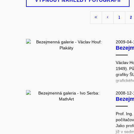
VYPNOUT NÁHLEDY FOTOGRAFIÍ
1
2
2009-04-
Bezejmenná
Václav Ho
1949). Pů
grafiky Š
grafické
2008-12-
Bezejmenn
Prof. Ing
počítačo
Jako prof
již v sed