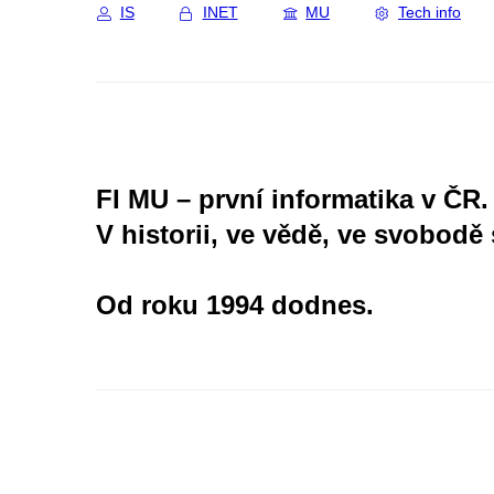
IS
INET
MU
Tech info
FI MU – první informatika v ČR.
V historii, ve vědě, ve svobodě 
Od roku 1994 dodnes.