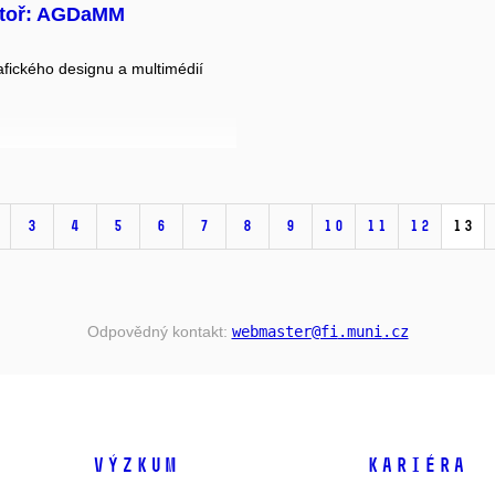
atoř: AGDaMM
rafického designu a multimédií
3
4
5
6
7
8
9
10
11
12
13
Odpovědný kontakt:
webmaster
@fi
.muni
.cz
VÝZKUM
KARIÉRA