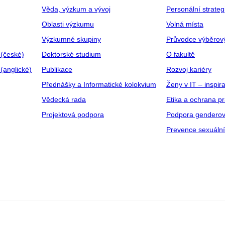
Věda, výzkum a vývoj
Personální strate
Oblasti výzkumu
Volná místa
Výzkumné skupiny
Průvodce výběrov
 (české)
Doktorské studium
O fakultě
(anglické)
Publikace
Rozvoj kariéry
Přednášky a Informatické kolokvium
Ženy v IT – inspira
Vědecká rada
Etika a ochrana p
Projektová podpora
Podpora genderov
Prevence sexuáln