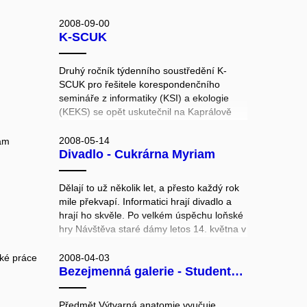
do zákulisí Masarykovy univerzity,
vyzkoušet si své schopnosti v mnoha
2008-09-00
různých oblastech, udělat si s kamarády
K-SCUK
zajímavý výlet po Brně a v neposlední řadě
také poměřit svoje síly s dalšími týmy.
Druhý ročník týdenního soustředění K-
SCUK pro řešitele korespondenčního
semináře z informatiky (KSI) a ekologie
(KEKS) se opět uskutečnil na Kaprálově
mlýně. Účastníci si užili řadu odborných
přednášek i zážitkového programu
2008-05-14
Divadlo - Cukrárna Myriam
zakončené slavnostním předání diplomu (o
absolvování K-SCUKu).
Dělají to už několik let, a přesto každý rok
mile překvapí. Informatici hrají divadlo a
hrají ho skvěle. Po velkém úspěchu loňské
hry Návštěva staré dámy letos 14. května v
rámci Dies Academicus svépomocí, jen za
pedagogické asistence Josefa Prokeše,
2008-04-03
Bezejmenná galerie - Studentské práce z Výtvarné anatomie
zinscenovali satirickou jednoaktovku Ivana
Klímy nazvanou Cukrárna Myriam. Režie
se letos ujali absolventi FI Lukáš Junga a
Předmět Výtvarná anatomie vyučuje