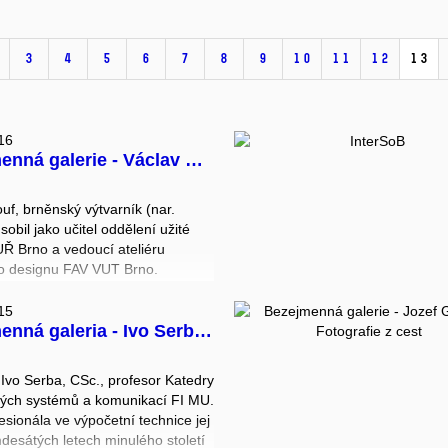
3
4
5
6
7
8
9
10
11
12
13
16
 galerie - Václav Houf: Plakáty
uf, brněnský výtvarník (nar.
sobil jako učitel oddělení užité
UŘ Brno a vedoucí ateliéru
ho designu FAV VUT Brno.
15
á galeria - Ivo Serba: MathArt
. Ivo Serba, CSc., profesor Katedry
vých systémů a komunikací FI MU.
esionála ve výpočetní technice jej
mdesátých letech minulého století