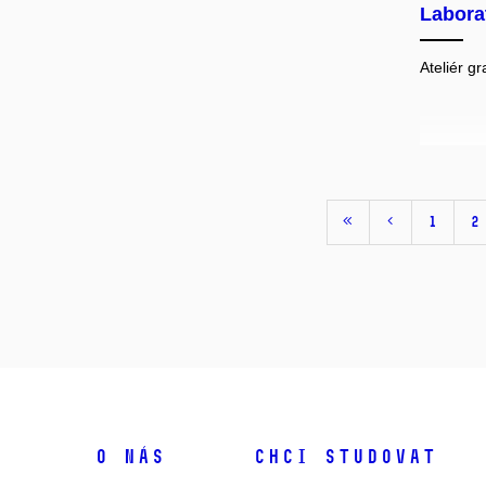
Labor
Ateliér g
1
2
O NÁS
CHCI STUDOVAT