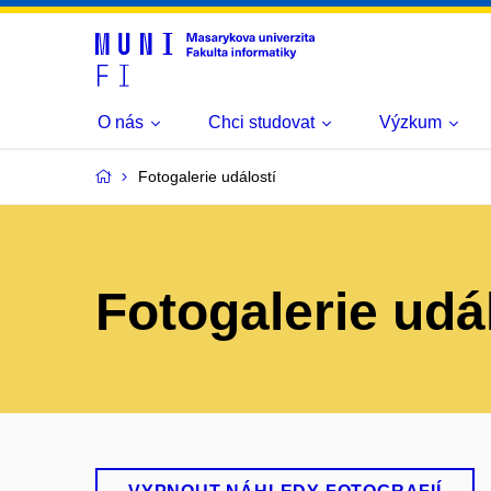
O nás
Chci studovat
Výzkum
Fotogalerie událostí
Fotogalerie udá