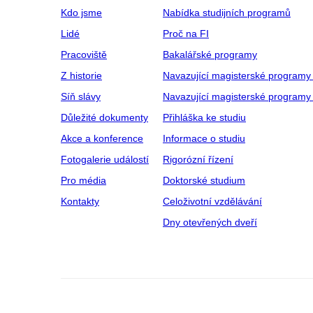
Kdo jsme
Nabídka studijních programů
Lidé
Proč na FI
Pracoviště
Bakalářské programy
Z historie
Navazující magisterské programy
Síň slávy
Navazující magisterské programy 
Důležité dokumenty
Přihláška ke studiu
Akce a konference
Informace o studiu
Fotogalerie událostí
Rigorózní řízení
Pro média
Doktorské studium
Kontakty
Celoživotní vzdělávání
Dny otevřených dveří