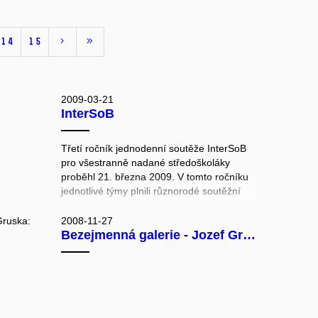
14
15
2009-03-21
InterSoB
Třetí ročník jednodenní soutěže InterSoB
pro všestranně nadané středoškoláky
proběhl 21. března 2009. V tomto ročníku
jednotlivé týmy plnili různorodé soutěžní
úkoly umístěné v budově Fakulty
informatiky a byly zakončené výraznou
2008-11-27
Bezejmenná galerie - Jozef Gruska: Fotografie z cest
pohybovou aktivitou v Lužánkách.
InterSoB je zábavná a poučná jednodenní
soutěž středoškolských studentů
organizovaná studenty Spolku přátel
severské zvěře. Středoškoláci mají
možnost podívat se netradičním způsobem