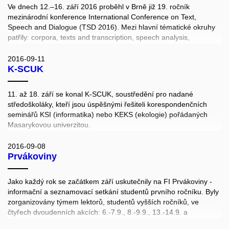
Karla Paly a Aleše Horáka.
Ve dnech 12.–16. září 2016 proběhl v Brně již 19. ročník
mezinárodní konference International Conference on Text,
Speech and Dialogue (TSD 2016). Mezi hlavní tématické okruhy
patřily: corpora, texts and transcription, speech analysis,
recognition and synthesis in scope of NL dialogue systems.
http://www.tsdconference.org/tsd2016/index.html
2016-09-11
K-SCUK
11. až 18. září se konal K-SCUK, soustředění pro nadané
středoškoláky, kteří jsou úspěšnými řešiteli korespondenčních
seminářů KSI (informatika) nebo KEKS (ekologie) pořádaných
Masarykovou univerzitou.
2016-09-08
Prvákoviny
Jako každý rok se začátkem září uskutečnily na FI Prvákoviny -
informační a seznamovací setkání studentů prvního ročníku. Byly
zorganizovány týmem lektorů, studentů vyšších ročníků, ve
čtyřech dvoudenních akcích: 6.-7.9., 8.-9.9., 13.-14.9. a
16.-17.9.2016. Všechny termíny byly zcela naplněné. Noví