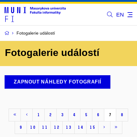
EN
Fotogalerie událostí
Fotogalerie událostí
ZAPNOUT NÁHLEDY FOTOGRAFIÍ
1
2
3
4
5
6
7
8
9
10
11
12
13
14
15