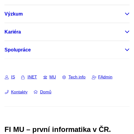
Výzkum
Kariéra
Spolupráce
IS
INET
MU
Tech info
FAdmin
Kontakty
Domů
FI MU – první informatika v ČR.