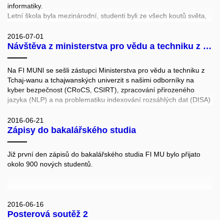
Mgr. Miroslava Jarešová.
informatiky.
Letní škola byla mezinárodní, studenti byli ze všech koutů světa,
například z Francie, Běloruska nebo Ukrajiny. Na FI si poslechli
celou řadu přednášek (třeba o licencích software) a navštívili
2016-07-01
Návštěva z ministerstva pro vědu a techniku z Tchaj-wanu
laboratoř CRoCS, kde si vyzkoušeli čtení biometrických pasů a
bezkontaktních platebních karet.
Na FI MUNI se sešli zástupci Ministerstva pro vědu a techniku z
Tchaj-wanu a tchajwanských univerzit s našimi odborníky na
kyber bezpečnost (CRoCS, CSIRT), zpracování přirozeného
jazyka (NLP) a na problematiku indexování rozsáhlých dat (DISA)
a společně diskutovali o navázání další spolupráce v těchto
klíčových oblastech.
2016-06-21
Zápisy do bakalářského studia
Přítomni byli i zástupci rektorátu Masarykovy univerzity, kteří se s
taiwanskou stranou dohodli na uspořádání vědeckého workshopu
a případné domluvě společných projektů.
Již první den zápisů do bakalářského studia FI MU bylo přijato
okolo 900 nových studentů.
2016-06-16
Posterová soutěž 2