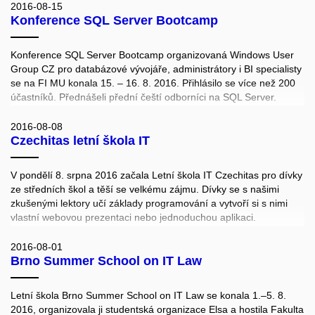
studenti se dozvěděli velké množství informací o studiu na fakultě,
2016-08-15
Konference SQL Server Bootcamp
o univerzitě, informačním systému MU a také o městě Brně.
Konference SQL Server Bootcamp organizovaná Windows User
Group CZ pro databázové vývojáře, administrátory i BI specialisty
se na FI MU konala 15. – 16. 8. 2016. Přihlásilo se více než 200
účastníků. Přednášeli přední čeští odborníci na SQL Server.
Jedním z členů organizačního týmu byl doktorand FI MU David
Gešvindr.
2016-08-08
Czechitas letní škola IT
V pondělí 8. srpna 2016 začala Letní škola IT Czechitas pro dívky
ze středních škol a těší se velkému zájmu. Dívky se s našimi
zkušenými lektory učí základy programování a vytvoří si s nimi
vlastní webovou prezentaci nebo jednoduchou aplikaci.
Organizační jádro týmu Czechitas tvoří holky, co vystudovaly,
působí anebo ještě studují Fakultu informatiky MU. Pokud
2016-08-01
Brno Summer School on IT Law
nahlédnete pod pokličku, zjistíte, že letní školu pro vás mj.
přichystaly:
Mgr. Ing. Dita Přikrylová, Ing. RNDr. Bára Buhnová, Ph.D., Mgr.
Letní škola Brno Summer School on IT Law se konala 1.–5. 8.
Jana Eitlerová, Mgr. Vanda Cabanová, Mgr. Markéta Szydlowska,
2016, organizovala ji studentská organizace Elsa a hostila Fakulta