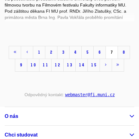
filmovou tvorbu na Filmovém festivalu Fakulty informatiky MU.
Pod záštitou děkana FI MU prof. RNDr. Jiřího Zlatušky, CSc. a
primátora města Brna Ing. Pavla Vokřála proběhlo promítání
autorských filmů dne 20.5.2016 večer, na Fakultě informatiky MU
a paralelně v Univerzitním kině Scala.
Na festivalu bylo promítnuto celkem dvacet snímků, z nichž
většina vznikla v rámci předmětů PV110 Základy filmové řeči a
1
2
3
4
5
6
7
8
PV113 Produkce audiovizuálního díla. První místo v diváckém
hlasování obsadila sci-fi komedie Vysněná domácnost, která
9
10
11
12
13
14
15
vypráví o touze ovládat naše blízké. Druhé místo získal
Distingovaný pán o bizarním večeru hlavního hrdiny. Třetí příčku
obsadila parodie Game of Phones. Odborná porota pak ve své
kategorii vybrala jako vítězný snímek vizuálně hypnotický
cute_cats.avi
Odpovědný kontakt:
webmaster
@fi
.muni
.cz
O nás
Chci studovat