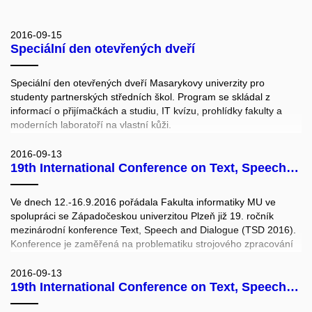
2016-09-15
Speciální den otevřených dveří
Speciální den otevřených dveří Masarykovy univerzity pro
studenty partnerských středních škol. Program se skládal z
informací o přijímačkách a studiu, IT kvízu, prohlídky fakulty a
moderních laboratoří na vlastní kůži.
Laboratoře ukazovaly:
Paradise - objev záludnosti, krásu a užitečnost paralelního
2016-09-13
19th International Conference on Text, Speech and Dialogue (TSD 2016) II.
programování. Ateliér fotografování, grafiky a designu – vyfoť si
autoportrét pomocí svého mobilu. CRoCS - zjisti, co se ukládá do
pasu a platebních karet, zkus falšovat otisky prstů. HCI – nech se
Ve dnech 12.-16.9.2016 pořádala Fakulta informatiky MU ve
oklamat virtuální realitou. Sitola – zkus si simulaci ovládání
spolupráci se Západočeskou univerzitou Plzeň již 19. ročník
vozítka na druhé straně zeměkoule či na měsíci. Angličtina pro IT
mezinárodní konference Text, Speech and Dialogue (TSD 2016).
– získej tipy na zábavné a efektivní učení.
Konference je zaměřená na problematiku strojového zpracování
přirozeného jazyka a výpočetní lingvistiku. Vlastní konferenci
předcházel jednodenní workshop Community-based Building of
2016-09-13
19th International Conference on Text, Speech and Dialogue (TSD 2016)
Language Resources (CBBLR). Akce se konala v hotelu
Continental v Brně a připravil ji organizační tým FI pod vedením