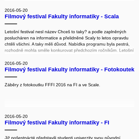
Spolek přátel severské zvěře po vzoru úspěšného prvního
ročníku.
2016-05-20
Filmový festival Fakulty informatiky - Scala
Letošní festival nesl název Chceš to taky? a podle zaplněných
poslucháren na informatice a přelidněné Scaly to letos opravdu
chtěli všichni. A taky měli důvod. Nabídka programu byla pestrá,
rozhodně mohla směle konkurovat předchozím ročníkům. Letošní
seznam měl zkrátka vše. Od detektivních a hudebně
motivovaných příběhů až po snímky ryze dokumentárního ražení.
2016-05-20
Filmový festival Fakulty informatiky - Fotokoutek
Nechyběl ani srdceryvný příběh přátelství dvou plyšáků, z nichž
jednoho přejel vlak a druhý následně spáchal sebevraždu. (Eliška
Kolmanová: Informatický festival si získala Vysněná domácnost a
Záběry z fotokoutku FFFI 2016 na FI a ve Scale.
Roztomilé kočičky. LeMUr.mu, 24.5.2016. http://lemur.mu)
2016-05-20
Filmový festival Fakulty informatiky - FI
Již pošestnácté představili studenti univerzity svou původní