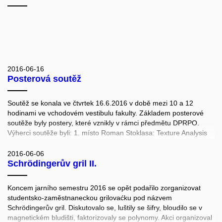
2016-06-16
Posterová soutěž
Soutěž se konala ve čtvrtek 16.6.2016 v době mezi 10 a 12
hodinami ve vchodovém vestibulu fakulty. Základem posterové
soutěže byly postery, které vznikly v rámci předmětu DPRPO.
Výherci soutěže byli: 1. místo Roman Stoklasa: Texture Analysis
of 3D Fluorescence Microscopy Images Using RSurf 3D Features,
2. místo Tereza Pařilová: What You Get Is Not What You See, a
2016-06-06
Schrödingerův gril II.
dvě třetí místa:
3. Michal Zima: Coincer: Trade cryptocurrencies without any
trusted
Koncem jarního semestru 2016 se opět podařilo zorganizovat
party, 3. Michal Růžička+2: Similarity Search for Mathematics:
studentsko-zaměstnaneckou grilovaćku pod názvem
Fine-tuning Query Expansion and Unification Strategies
Schrödingerův gril. Diskutovalo se, luštily se šifry, bloudilo se v
magnetickém bludišti, faktorizovaly se polynomy. Akci organizoval