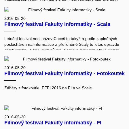
Schrödingerův gril. Diskutovalo se, luštily se šifry, bloudilo se v
magnetickém bludišti, faktorizovaly se polynomy. Akci organizoval
Spolek přátel severské zvěře po vzoru úspěšného prvního
ročníku.
2016-05-20
Filmový festival Fakulty informatiky - Scala
Letošní festival nesl název Chceš to taky? a podle zaplněných
poslucháren na informatice a přelidněné Scaly to letos opravdu
chtěli všichni. A taky měli důvod. Nabídka programu byla pestrá,
rozhodně mohla směle konkurovat předchozím ročníkům. Letošní
seznam měl zkrátka vše. Od detektivních a hudebně
motivovaných příběhů až po snímky ryze dokumentárního ražení.
2016-05-20
Filmový festival Fakulty informatiky - Fotokoutek
Nechyběl ani srdceryvný příběh přátelství dvou plyšáků, z nichž
jednoho přejel vlak a druhý následně spáchal sebevraždu. (Eliška
Kolmanová: Informatický festival si získala Vysněná domácnost a
Záběry z fotokoutku FFFI 2016 na FI a ve Scale.
Roztomilé kočičky. LeMUr.mu, 24.5.2016. http://lemur.mu)
2016-05-20
Filmový festival Fakulty informatiky - FI