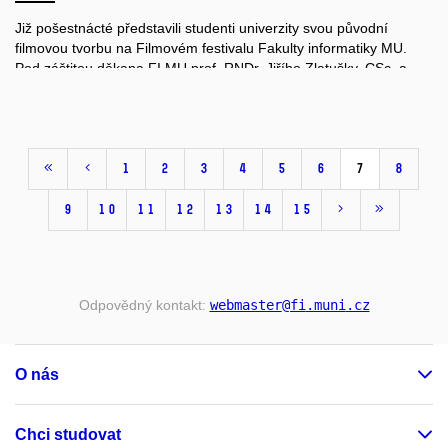
Již pošestnácté představili studenti univerzity svou původní
filmovou tvorbu na Filmovém festivalu Fakulty informatiky MU.
Pod záštitou děkana FI MU prof. RNDr. Jiřího Zlatušky, CSc. a
primátora města Brna Ing. Pavla Vokřála proběhlo promítání
autorských filmů dne 20.5.2016 večer, na Fakultě informatiky MU
a paralelně v Univerzitním kině Scala.
1
2
3
4
5
6
7
8
Na festivalu bylo promítnuto celkem dvacet snímků, z nichž
většina vznikla v rámci předmětů PV110 Základy filmové řeči a
PV113 Produkce audiovizuálního díla. První místo v diváckém
9
10
11
12
13
14
15
hlasování obsadila sci-fi komedie Vysněná domácnost, která
vypráví o touze ovládat naše blízké. Druhé místo získal
Distingovaný pán o bizarním večeru hlavního hrdiny. Třetí příčku
obsadila parodie Game of Phones. Odborná porota pak ve své
Odpovědný kontakt:
webmaster
@fi
.muni
.cz
kategorii vybrala jako vítězný snímek vizuálně hypnotický
cute_cats.avi
O nás
Chci studovat