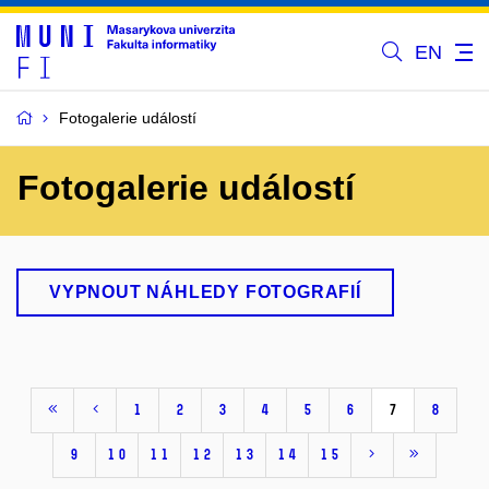
EN
Fotogalerie událostí
Fotogalerie událostí
VYPNOUT NÁHLEDY FOTOGRAFIÍ
1
2
3
4
5
6
7
8
9
10
11
12
13
14
15