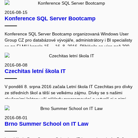
16.-17.9.2016. Všechny termíny byly zcela naplněné. Noví
studenti se dozvěděli velké množství informací o studiu na fakultě,
2016-08-15
Konference SQL Server Bootcamp
o univerzitě, informačním systému MU a také o městě Brně.
Konference SQL Server Bootcamp organizovaná Windows User
Group CZ pro databázové vývojáře, administrátory i BI specialisty
se na FI MU konala 15. – 16. 8. 2016. Přihlásilo se více než 200
účastníků. Přednášeli přední čeští odborníci na SQL Server.
Jedním z členů organizačního týmu byl doktorand FI MU David
Gešvindr.
2016-08-08
Czechitas letní škola IT
V pondělí 8. srpna 2016 začala Letní škola IT Czechitas pro dívky
ze středních škol a těší se velkému zájmu. Dívky se s našimi
zkušenými lektory učí základy programování a vytvoří si s nimi
vlastní webovou prezentaci nebo jednoduchou aplikaci.
Organizační jádro týmu Czechitas tvoří holky, co vystudovaly,
působí anebo ještě studují Fakultu informatiky MU. Pokud
2016-08-01
Brno Summer School on IT Law
nahlédnete pod pokličku, zjistíte, že letní školu pro vás mj.
přichystaly:
Mgr. Ing. Dita Přikrylová, Ing. RNDr. Bára Buhnová, Ph.D., Mgr.