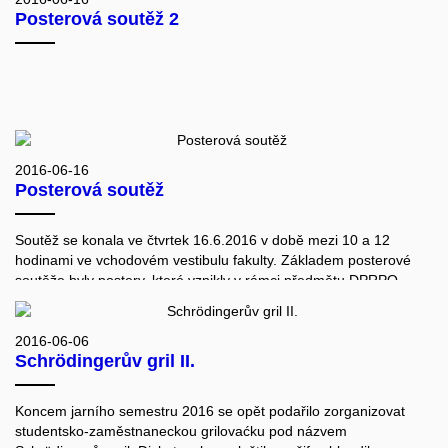
Posterová soutěž 2
2016-06-16
Posterová soutěž
Soutěž se konala ve čtvrtek 16.6.2016 v době mezi 10 a 12
hodinami ve vchodovém vestibulu fakulty. Základem posterové
soutěže byly postery, které vznikly v rámci předmětu DPRPO.
Výherci soutěže byli: 1. místo Roman Stoklasa: Texture Analysis
of 3D Fluorescence Microscopy Images Using RSurf 3D Features,
2. místo Tereza Pařilová: What You Get Is Not What You See, a
2016-06-06
Schrödingerův gril II.
dvě třetí místa:
3. Michal Zima: Coincer: Trade cryptocurrencies without any
trusted
Koncem jarního semestru 2016 se opět podařilo zorganizovat
party, 3. Michal Růžička+2: Similarity Search for Mathematics:
studentsko-zaměstnaneckou grilovaćku pod názvem
Fine-tuning Query Expansion and Unification Strategies