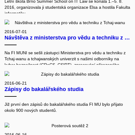
Letní škola Brno Summer School on IT Law se konala 1.–5. 8.
Jana Eitlerová, Mgr. Vanda Cabanová, Mgr. Markéta Szydlowska,
2016, organizovala ji studentská organizace Elsa a hostila Fakulta
Mgr. Miroslava Jarešová.
informatiky.
Letní škola byla mezinárodní, studenti byli ze všech koutů světa,
například z Francie, Běloruska nebo Ukrajiny. Na FI si poslechli
celou řadu přednášek (třeba o licencích software) a navštívili
2016-07-01
Návštěva z ministerstva pro vědu a techniku z Tchaj-wanu
laboratoř CRoCS, kde si vyzkoušeli čtení biometrických pasů a
bezkontaktních platebních karet.
Na FI MUNI se sešli zástupci Ministerstva pro vědu a techniku z
Tchaj-wanu a tchajwanských univerzit s našimi odborníky na
kyber bezpečnost (CRoCS, CSIRT), zpracování přirozeného
jazyka (NLP) a na problematiku indexování rozsáhlých dat (DISA)
a společně diskutovali o navázání další spolupráce v těchto
klíčových oblastech.
2016-06-21
Zápisy do bakalářského studia
Přítomni byli i zástupci rektorátu Masarykovy univerzity, kteří se s
taiwanskou stranou dohodli na uspořádání vědeckého workshopu
a případné domluvě společných projektů.
Již první den zápisů do bakalářského studia FI MU bylo přijato
okolo 900 nových studentů.
2016-06-16