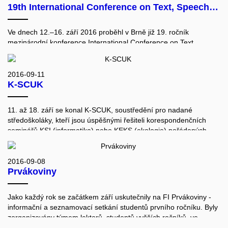
19th International Conference on Text, Speech and Dialogue (TSD 2016)
Language Resources (CBBLR). Akce se konala v hotelu
Continental v Brně a připravil ji organizační tým FI pod vedením
Karla Paly a Aleše Horáka.
Ve dnech 12.–16. září 2016 proběhl v Brně již 19. ročník
mezinárodní konference International Conference on Text,
Speech and Dialogue (TSD 2016). Mezi hlavní tématické okruhy
patřily: corpora, texts and transcription, speech analysis,
recognition and synthesis in scope of NL dialogue systems.
2016-09-11
http://www.tsdconference.org/tsd2016/index.html
K-SCUK
11. až 18. září se konal K-SCUK, soustředění pro nadané
středoškoláky, kteří jsou úspěšnými řešiteli korespondenčních
seminářů KSI (informatika) nebo KEKS (ekologie) pořádaných
Masarykovou univerzitou.
2016-09-08
Prvákoviny
Jako každý rok se začátkem září uskutečnily na FI Prvákoviny -
informační a seznamovací setkání studentů prvního ročníku. Byly
zorganizovány týmem lektorů, studentů vyšších ročníků, ve
čtyřech dvoudenních akcích: 6.-7.9., 8.-9.9., 13.-14.9. a