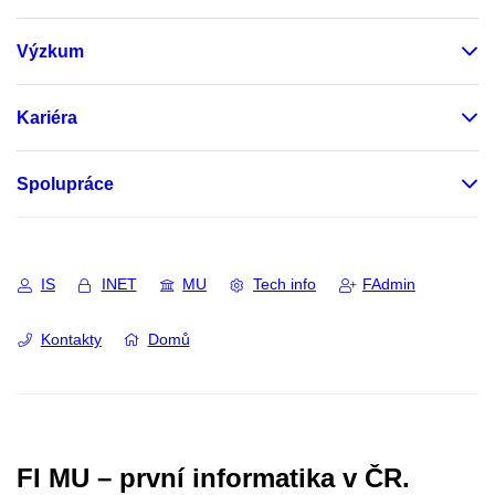
Výzkum
Kariéra
Spolupráce
IS
INET
MU
Tech info
FAdmin
Kontakty
Domů
FI MU – první informatika v ČR.