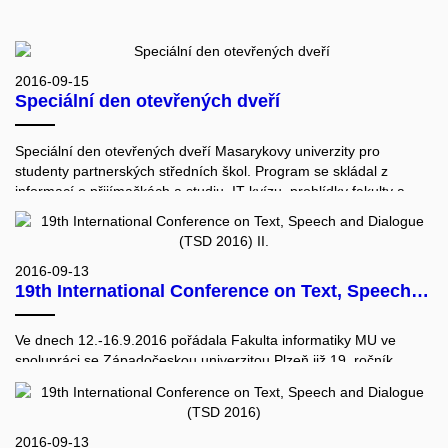
2016-09-15
Speciální den otevřených dveří
Speciální den otevřených dveří Masarykovy univerzity pro
studenty partnerských středních škol. Program se skládal z
informací o přijímačkách a studiu, IT kvízu, prohlídky fakulty a
moderních laboratoří na vlastní kůži.
Laboratoře ukazovaly:
Paradise - objev záludnosti, krásu a užitečnost paralelního
programování. Ateliér fotografování, grafiky a designu – vyfoť si
2016-09-13
19th International Conference on Text, Speech and Dialogue (TSD 2016) II.
autoportrét pomocí svého mobilu. CRoCS - zjisti, co se ukládá do
pasu a platebních karet, zkus falšovat otisky prstů. HCI – nech se
oklamat virtuální realitou. Sitola – zkus si simulaci ovládání
Ve dnech 12.-16.9.2016 pořádala Fakulta informatiky MU ve
vozítka na druhé straně zeměkoule či na měsíci. Angličtina pro IT
spolupráci se Západočeskou univerzitou Plzeň již 19. ročník
– získej tipy na zábavné a efektivní učení.
mezinárodní konference Text, Speech and Dialogue (TSD 2016).
Konference je zaměřená na problematiku strojového zpracování
přirozeného jazyka a výpočetní lingvistiku. Vlastní konferenci
předcházel jednodenní workshop Community-based Building of
2016-09-13